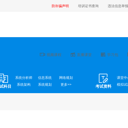
防诈骗声明
培训证书查询
违法信息举
视频课程
直播课堂
学习包
系统分析师
信息系统
网络规划
课堂中
系统架构
系统规划
更多>>
模拟试
试科目
考试资料
更多>>
系统集成
软件设计师
网络工程师
系统监理
系统管理
电子商务
软件评测师
信息安全
数据库系统
嵌入式系统
网络管理员
信息处理
系统运行
程序员