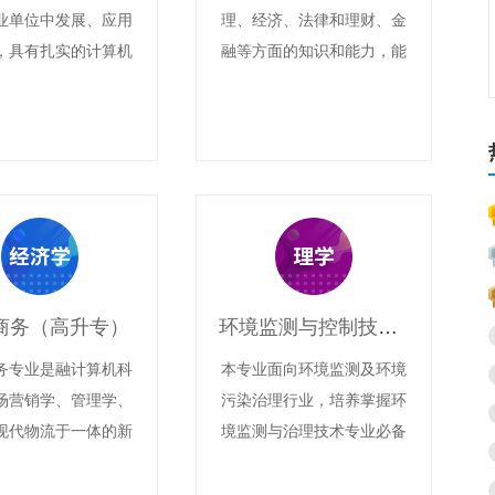
业单位中发展、应用
理、经济、法律和理财、金
，具有扎实的计算机
融等方面的知识和能力，能
识、计算机专业知识
在工商、金融企业、事业单
强的计算机办公自动
位及政府部门从事财务、金
据库等常用软件应用
融管理以及教学、科研方面
计算机网络基本应用
工作的工商管理学科高级专
能够在企事业单位相
门人才。
从事计算机办公自动
算机软件应用等计算
应用工作，德、智、
商务（高升专）
环境监测与控制技术（高升专）
全面发展的计算机专
等应用型人才，实
务专业是融计算机科
本专业面向环境监测及环境
张文凭，多种证书，
场营销学、管理学、
污染治理行业，培养掌握环
长，一专多能，品学
现代物流于一体的新
境监测与治理技术专业必备
优”的培养目标。
学科。目的是培养系
的基础理论和基本技能，适
电子商务的基础知识
应环境监测、环境监理、污