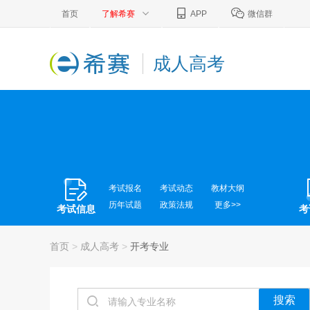
首页
了解希赛
APP
微信群
成人高考
考试报名
考试动态
教材大纲
历年试题
政策法规
更多>>
考试信息
考
更多>>
软考英语
考试问答
备考资料
备考经验
首页
>
成人高考
>
开考专业
搜索