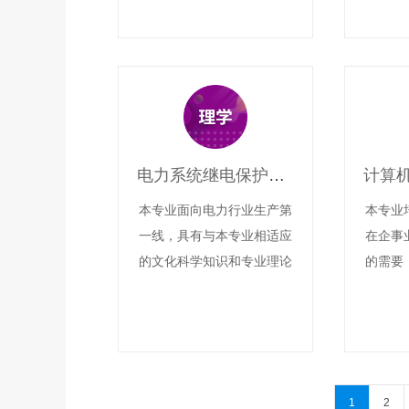
方面工作的工商管理学科高
和基本
级专门人才。
商务活
能熟练
现代信
活动、
建设和
电力系统继电保护与自动化技术（高升专）
商务管
本专业面向电力行业生产第
本专业
一线，具有与本专业相适应
在企事
的文化科学知识和专业理论
的需要
知识，具备综合职业技术应
基础知
用能力，全面素质和创新精
和较
神。具有电力系统及工矿企
化、数
事业单位继电保护电气自动
能力、
装置及二次回路运行、检
能力，
1
2