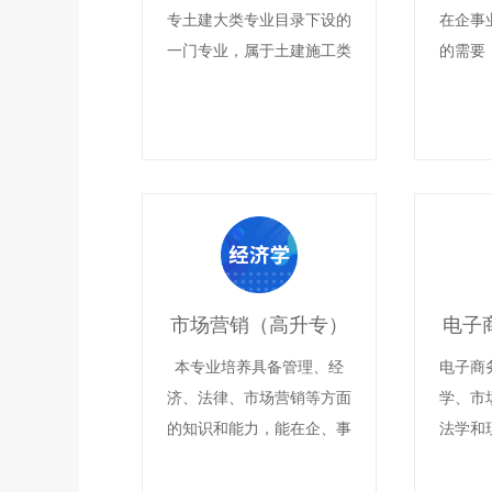
专土建大类专业目录下设的
在企事
一门专业，属于土建施工类
的需要
专业。该专业为普通高等学
基础知
校专科层次，学制2.5年，
和较
接受全国高职高专教育土建
化、数
类专业教学指导委员会教学
能力、
的研究、指导、咨询、服务
能力，
等工作。
关部门
化和计
机相关
市场营销（高升专）
电子
体、美
业高
本专业培养具备管理、经
电子商
现“一
济、法律、市场营销等方面
学、市
一技之
的知识和能力，能在企、事
法学和
兼
业单位及政府部门从事市场
型交叉
营销与管理以及教学、科研
统掌握