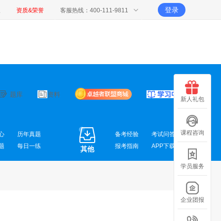
登录
报
资质&荣誉
客服热线：400-111-9811
题库
资料
新人礼包
课程咨询
心
历年真题
备考经验
考试问答
题
每日一练
报考指南
APP下载
其他
学员服务
企业团报