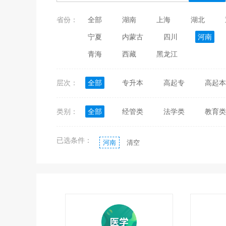
省份：
全部
湖南
上海
湖北
宁夏
内蒙古
四川
河南
青海
西藏
黑龙江
层次：
全部
专升本
高起专
高起本
类别：
全部
经管类
法学类
教育类
已选条件：
河南
清空