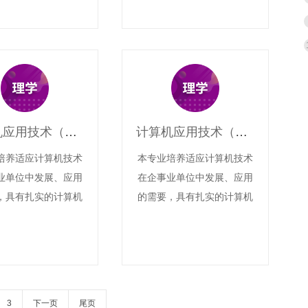
技能，熟悉各类电子
染物检测分析、环境污染治
动的基本业务流程，
理等岗位要求，并且具有环
运用电子商务技能和
境监测与治理技术专业相关
息技术从事电子商务
领域的工作能力的“发展
电子商务网站及系统
型、复合型、创新型”的技
安全维护工作、电子
术技能型人才。
计算机应用技术（高升专）
计算机应用技术（高升专）
理业务的高级应用型
技术人才。
培养适应计算机技术
本专业培养适应计算机技术
业单位中发展、应用
在企事业单位中发展、应用
，具有扎实的计算机
的需要，具有扎实的计算机
识、计算机专业知识
基础知识、计算机专业知识
强的计算机办公自动
和较强的计算机办公自动
据库等常用软件应用
化、数据库等常用软件应用
计算机网络基本应用
能力、计算机网络基本应用
能够在企事业单位相
能力，能够在企事业单位相
3
下一页
尾页