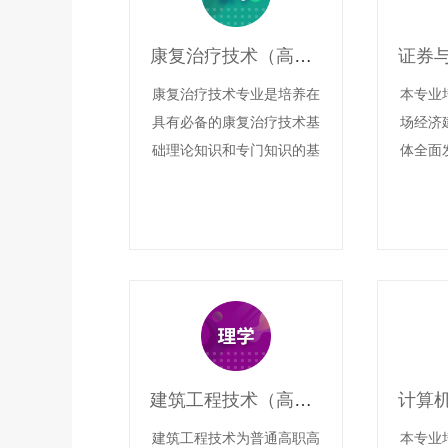
康复治疗技术（高升专）
康复治疗技术专业是培养在
本专业
具有必备的康复治疗技术基
场经济
础理论知识和专门知识的基
体全面
础上，重点掌握从事本专业
管理
领域实际工作的基本能力和
基本技能；适应康复治疗技
术生产、建设、管理、服务
第一线需要的德、智、技全
面发展的高素质康复治疗技
术技能型专门人才。
建筑工程技术（高升专）
建筑工程技术为普通高职高
本专业