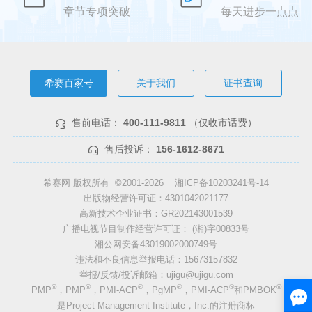
章节专项突破
每天进步一点点
希赛百家号
关于我们
证书查询
售前电话：
400-111-9811
（仅收市话费）
售后投诉：
156-1612-8671
希赛网 版权所有 ©2001-2026
湘ICP备10203241号-14
出版物经营许可证：4301042021177
高新技术企业证书：GR202143001539
广播电视节目制作经营许可证： (湘)字00833号
湘公网安备43019002000749号
违法和不良信息举报电话：15673157832
举报/反馈/投诉邮箱：ujigu@ujigu.com
®
®
®
®
®
®
PMP
，PMP
，PMI-ACP
，PgMP
，PMI-ACP
和PMBOK
是Project Management Institute，Inc.的注册商标