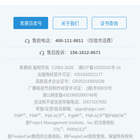
希赛百家号
关于我们
证书查询
售前电话：
400-111-9811
（仅收市话费）
售后投诉：
156-1612-8671
希赛网 版权所有 ©2001-2026
湘ICP备10203241号-14
出版物经营许可证：4301042021177
高新技术企业证书：GR202143001539
广播电视节目制作经营许可证： (湘)字00833号
湘公网安备43019002000749号
违法和不良信息举报电话：15673157832
举报/反馈/投诉邮箱：ujigu@ujigu.com
®
®
®
®
®
®
PMP
，PMP
，PMI-ACP
，PgMP
，PMI-ACP
和PMBOK
是Project Management Institute，Inc.的注册商标
®
®
ITIL
、PRINCE2
是PeopleCert集团的注册商标，经PeopleCert授权使用，保留所有权利