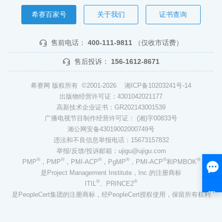
希赛百家号
关于我们
证书查询
售前电话：
400-111-9811
（仅收市话费）
售后投诉：
156-1612-8671
希赛网 版权所有 ©2001-2026
湘ICP备10203241号-14
出版物经营许可证：4301042021177
高新技术企业证书：GR202143001539
广播电视节目制作经营许可证： (湘)字00833号
湘公网安备43019002000749号
违法和不良信息举报电话：15673157832
举报/反馈/投诉邮箱：ujigu@ujigu.com
®
®
®
®
®
®
PMP
，PMP
，PMI-ACP
，PgMP
，PMI-ACP
和PMBOK
是Project Management Institute，Inc.的注册商标
®
®
ITIL
、PRINCE2
是PeopleCert集团的注册商标，经PeopleCert授权使用，保留所有权利