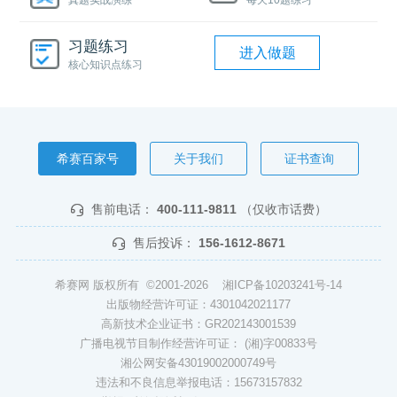
真题实战演练
每天10题练习
习题练习
进入做题
核心知识点练习
希赛百家号
关于我们
证书查询
售前电话：
400-111-9811
（仅收市话费）
售后投诉：
156-1612-8671
希赛网 版权所有 ©2001-2026
湘ICP备10203241号-14
出版物经营许可证：4301042021177
高新技术企业证书：GR202143001539
广播电视节目制作经营许可证： (湘)字00833号
湘公网安备43019002000749号
违法和不良信息举报电话：15673157832