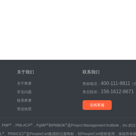
关于我们
联系我们
400-111-9811
关于希赛
售前电话：
（
156-1612-8671
常见问题
售后投诉：
联系希赛
在线客服
营业执照
®
®
®
®
，PMP
，PMI-ACP
，PgMP
和PMBOK
是Project Management Institute，Inc
®
®
IL
、PRINCE2
是PeopleCert集团的注册商标，经PeopleCert授权使用，保留所有