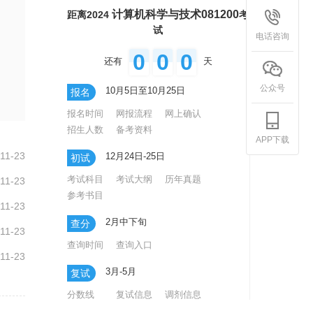
计算机科学与技术081200
距离2024
考
试
电话咨询
0
0
0
还有
天
公众号
10月5日至10月25日
报名
报名时间
网报流程
网上确认
招生人数
备考资料
APP下载
11-23
12月24日-25日
初试
考试科目
考试大纲
历年真题
11-23
参考书目
11-23
2月中下旬
查分
11-23
查询时间
查询入口
11-23
3月-5月
复试
分数线
复试信息
调剂信息
录取专题