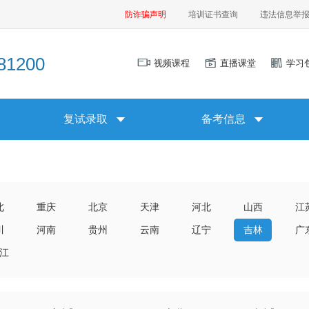
防诈骗声明
培训证书查询
违法信息举
1200
视频课程
直播课堂
学习
复试录取
备考信息
北
重庆
北京
天津
河北
山西
江
川
河南
贵州
云南
辽宁
吉林
广
江