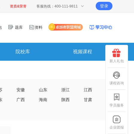
登录
报
资质&荣誉
客服热线：400-111-9811
包
题库
资料
院校库
视频课程
新人礼包
课程咨询
苏
安徽
山东
浙江
江西
东
广西
海南
陕西
甘肃
学员服务
企业团报