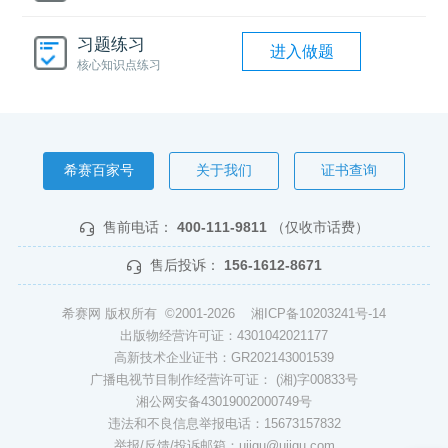
习题练习
进入做题
核心知识点练习
希赛百家号
关于我们
证书查询
售前电话：
400-111-9811
（仅收市话费）
售后投诉：
156-1612-8671
希赛网 版权所有 ©2001-2026
湘ICP备10203241号-14
出版物经营许可证：4301042021177
高新技术企业证书：GR202143001539
广播电视节目制作经营许可证： (湘)字00833号
湘公网安备43019002000749号
违法和不良信息举报电话：15673157832
举报/反馈/投诉邮箱：ujigu@ujigu.com