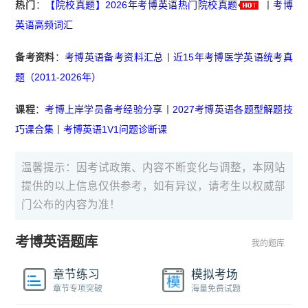
热门
：
【院校真题】2026年考博英语热门院校真题
丨
考博
英语高频词汇
备考资料
：
考博英语备考资料汇总
丨
近15年考博医学英语统考真
题（2011-2026年）
课程
：
考博上岸学员备考经验分享
丨
2027考博英语各题型解题技
巧课合集
丨
考博英语1V1问题诊断课
温馨提示：因考试政策、内容不断变化与调整，本网站
提供的以上信息仅供参考，如有异议，请考生以权威部
门公布的内容为准！
考博英语题库
我的题库
章节练习
模拟考场
章节专项突破
海量免费试题