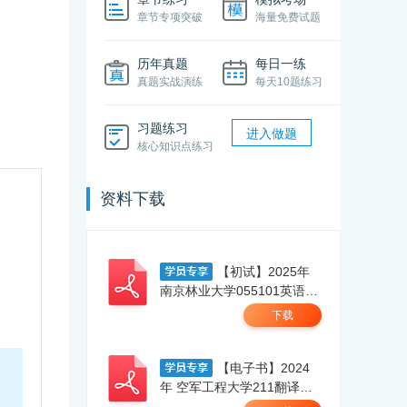
章节专项突破
海量免费试题
历年真题
每日一练
真题实战演练
每天10题练习
习题练习
进入做题
核心知识点练习
！
资料下载
【初试】2025年
南京林业大学055101英语笔
译【211翻译硕士英语】考研
下载
精品资料 .pdf
【电子书】2024
年 空军工程大学211翻译硕
士英语考研精品资料.pdf