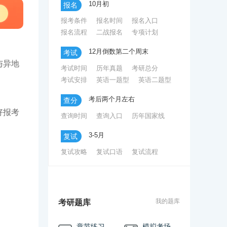
10月初
报名
研究生考试有年龄限制吗
报考条件
报名时间
报名入口
研究生考试是大三考还是大四考呢
报名流程
二战报名
专项计划
考研准考证折叠过和皱了还有效吗
12月倒数第二个周末
考试
与异地
考研准考证打印时间错过了还能打印吗
考试时间
历年真题
考研总分
考试安排
英语一题型
英语二题型
考后两个月左右
查分
好报考
查询时间
查询入口
历年国家线
3-5月
复试
复试攻略
复试口语
复试流程
破格复试
调剂新政策
我的题库
考研题库
章节练习
模拟考场