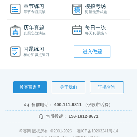
章节练习
模拟考场
章节专项突破
海量免费试题
历年真题
每日一练
真题实战演练
每天10题练习
习题练习
进入做题
核心知识点练习
希赛百家号
关于我们
证书查询
售前电话：
400-111-9811
（仅收市话费）
售后投诉：
156-1612-8671
希赛网 版权所有 ©2001-2026
湘ICP备10203241号-14