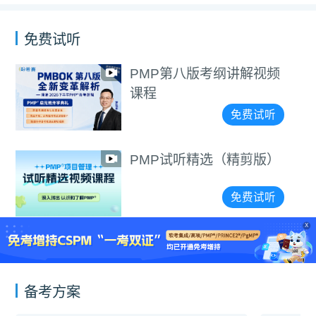
免费试听
PMP第八版考纲讲解视频
PMP®/PMI-ACP®中
课程
文报名指导课
免费试听
PMP试听精选（精剪版）
免费试听
X
备考方案