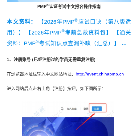
®
PMP
认证考试中文报名操作指南
®
本文资料：
【2026年PMP
应试口诀（第八版适
®
用）】
【2026年PMP
考前急救资料包】
【通关
®
资料：PMP
考试知识点查漏补缺（汇总）】
【P
®
®
MP
考前几页纸】
【2026年PMP
默默老师蒙题大
1、注册账号 (已经注册过的学员无需重复注册)
法3.0】
在浏览器地址栏输入中文网站地址：
http://event.chinapmp.cn
进入网站后点击右上角【注册】按钮，如下图所示：