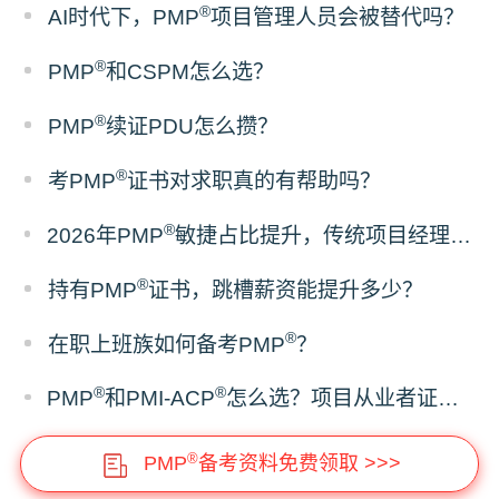
®
AI时代下，PMP
项目管理人员会被替代吗？
®
PMP
和CSPM怎么选？
®
PMP
续证PDU怎么攒？
®
考PMP
证书对求职真的有帮助吗？
®
2026年PMP
敏捷占比提升，传统项目经理该如何备考？
®
持有PMP
证书，跳槽薪资能提升多少？
®
在职上班族如何备考PMP
？
®
®
PMP
和PMI-ACP
怎么选？项目从业者证书报考建议
®
PMP
备考资料免费领取 >>>