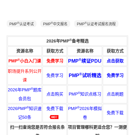
®
®
®
PMP
认证考试
PMP
中文报名
PMP
认证考试报名流程
®
2026年PMP
备考精选
资源名称
获取方式
资源名称
获取方式
®
®
PMP
小白入门课
免费学习
PMP
续证PDU
点击获取
职场提升系列公开
®
免费学习
PMP
试听精选
免费学习
课
®
2026年PMP
题库
®
点击购买
PMP
知识点练习
点击刷题
会员包
®
®
2026PMP
知识速
免费下载
PMP
2026年模拟
免费下载
记50条
卷
扫一扫查询您是否符合报名条
项目管理
哪科更
适合
您
？一测便