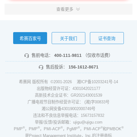
查看更多
希赛百家号
关于我们
证书查询
售前电话：
400-111-9811
（仅收市话费）
售后投诉：
156-1612-8671
希赛网 版权所有 ©2001-2026
湘ICP备10203241号-14
出版物经营许可证：4301042021177
高新技术企业证书：GR202143001539
广播电视节目制作经营许可证： (湘)字00833号
湘公网安备43019002000749号
违法和不良信息举报电话：15673157832
举报/反馈/投诉邮箱：ujigu@ujigu.com
®
®
®
®
®
®
PMP
，PMP
，PMI-ACP
，PgMP
，PMI-ACP
和PMBOK
是Project Management Institute，Inc.的注册商标