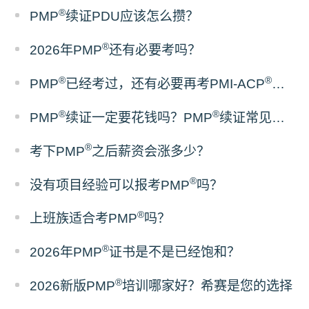
®
PMP
续证PDU应该怎么攒？
®
2026年PMP
还有必要考吗？
®
®
PMP
已经考过，还有必要再考PMI-ACP
吗？
®
®
PMP
续证一定要花钱吗？PMP
续证常见误区梳理
®
考下PMP
之后薪资会涨多少？
®
没有项目经验可以报考PMP
吗？
®
上班族适合考PMP
吗？
®
2026年PMP
证书是不是已经饱和？
®
2026新版PMP
培训哪家好？希赛是您的选择