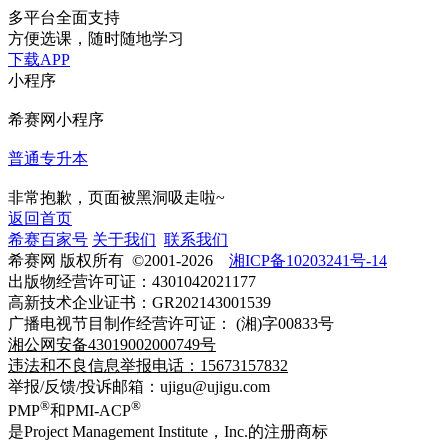
多平台全面支持
方便选课，随时随地学习
下载APP
小程序
希赛网小程序
普通专升本
非常抱歉，页面被黑洞吸走啦~
返回首页
希赛百家号
关于我们
联系我们
希赛网 版权所有 ©2001-2026
湘ICP备10203241号-14
出版物经营许可证：4301042021177
高新技术企业证书：GR202143001539
广播电视节目制作经营许可证： (湘)字00833号
湘公网安备43019002000749号
违法和不良信息举报电话：15673157832
举报/反馈/投诉邮箱：ujigu@ujigu.com
®
®
PMP
和PMI-ACP
是Project Management Institute，Inc.的注册商标