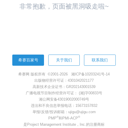
非常抱歉，页面被黑洞吸走啦~
返回首页
希赛百家号
关于我们
联系我们
希赛网 版权所有 ©2001-2026
湘ICP备10203241号-14
出版物经营许可证：4301042021177
高新技术企业证书：GR202143001539
广播电视节目制作经营许可证： (湘)字00833号
湘公网安备43019002000749号
违法和不良信息举报电话：15673157832
举报/反馈/投诉邮箱：ujigu@ujigu.com
®
®
PMP
和PMI-ACP
是Project Management Institute，Inc.的注册商标