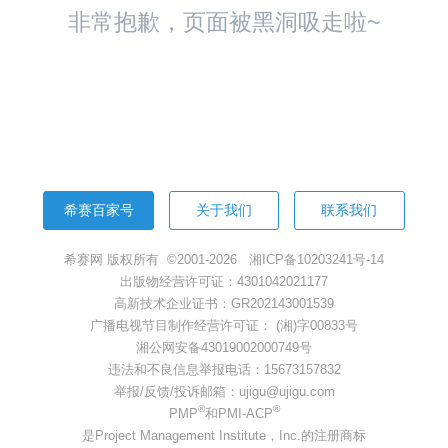
非常抱歉，页面被黑洞吸走啦~
返回首页
希赛百家号
关于我们
联系我们
希赛网 版权所有 ©2001-2026
湘ICP备10203241号-14
出版物经营许可证：4301042021177
高新技术企业证书：GR202143001539
广播电视节目制作经营许可证： (湘)字00833号
湘公网安备43019002000749号
违法和不良信息举报电话：15673157832
举报/反馈/投诉邮箱：ujigu@ujigu.com
®
®
PMP
和PMI-ACP
是Project Management Institute，Inc.的注册商标