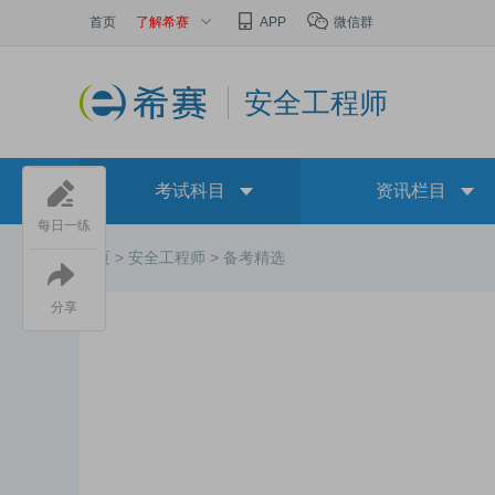
首页
了解希赛
APP
微信群
安全工程师
考试科目
资讯栏目
每日一练
首页 >
安全工程师 >
备考精选
分享