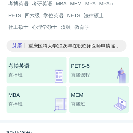
考博英语
考研英语
MBA
MEM
MPA
MPAcc
PETS
四六级
学位英语
NETS
法律硕士
社工硕士
心理学硕士
汉硕
教育学
重庆医科大学2026年在职临床医师申请临床医学、口腔医学博士专业学位招生简章
兰州大学2026年高校思想政治工作骨干在职攻读博士学位研究生招生补充报名的通知
全国医学统考考博英语真题汇总（2020-2026年）
考博英语
PETS-5
考博联系导师发送邮件基础技巧！标准格式
港澳台学生考博怎么择校？院校选择
直播班
直播课程
MBA
MEM
直播班
直播班