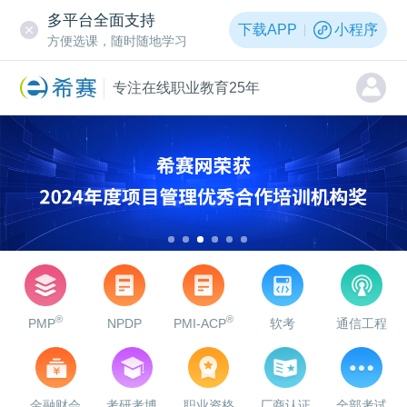
<
多平台全面支持
下载APP
小程序
方便选课，随时随地学习
专注在线职业教育25年
®
®
PMP
NPDP
PMI-ACP
软考
通信工程
金融财会
考研考博
职业资格
厂商认证
全部考试