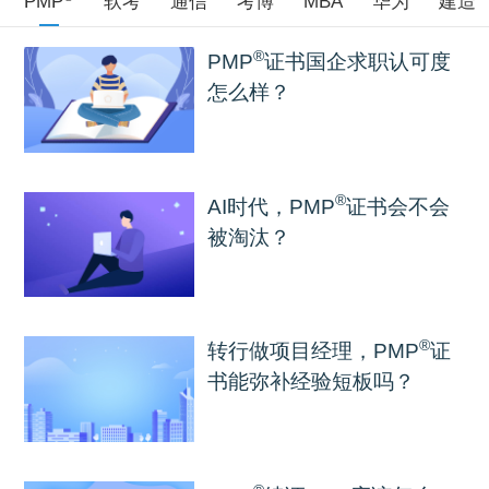
PMP
软考
通信
考博
MBA
华为
建造
®
PMP
证书国企求职认可度
怎么样？
®
AI时代，PMP
证书会不会
被淘汰？
®
转行做项目经理，PMP
证
书能弥补经验短板吗？