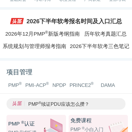
2026下半年软考报名时间及入口汇总
®
2026年12月PMP
新版考纲指南
历年软考真题汇总
系统规划与管理师报考指南
2026下半年软考三色笔记
项目管理
®
®
®
PMP
PMI-ACP
NPDP
PRINCE2
DAMA
®
PMP
续证PDU应该怎么攒？
®
2026年PMP
还有必要考吗？
®
PMP
证书国企求职认可度怎么样？
免费课程
®
PMP
认证
®
AI时代，PMP
证书会不会被淘汰？
®
PMP
小白入门
®
转行做项目经理，PMP
证书能弥补经验短板吗？
®