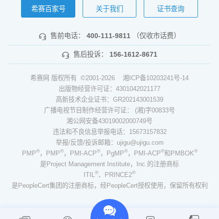
希赛百家号
关于我们
证书查询
售前电话：
400-111-9811
（仅收市话费）
售后投诉：
156-1612-8671
希赛网 版权所有 ©2001-2026
湘ICP备10203241号-14
出版物经营许可证：4301042021177
高新技术企业证书：GR202143001539
广播电视节目制作经营许可证： (湘)字00833号
湘公网安备43019002000749号
违法和不良信息举报电话：15673157832
举报/反馈/投诉邮箱：ujigu@ujigu.com
®
®
®
®
®
®
PMP
，PMP
，PMI-ACP
，PgMP
，PMI-ACP
和PMBOK
是Project Management Institute，Inc.的注册商标
®
®
ITIL
、PRINCE2
是PeopleCert集团的注册商标，经PeopleCert授权使用，保留所有权利