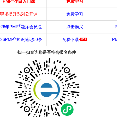
®
PMP
小白入门课
免费学习
职场提升系列公开课
免费学习
®
026年PMP
题库会员包
点击购买
®
026PMP
知识速记50条
免费下载
P
扫一扫查询您是否符合报名条件