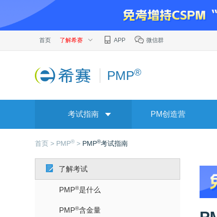
首页
了解希赛
APP
微信群
®
PMP
考试指南
PM创造营
®
®
首页 >
PMP
>
PMP
考试指南
了解考试
®
PMP
是什么
®
PMP
含金量