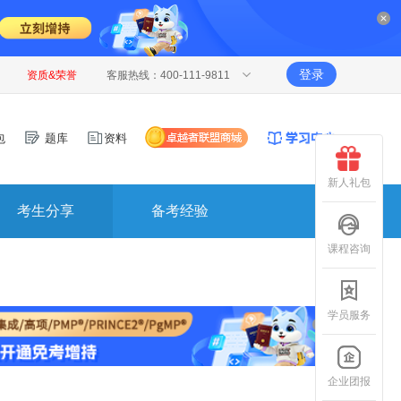
登录
资质&荣誉
客服热线：400-111-9811
包
题库
资料
新人礼包
考生分享
备考经验
课程咨询
学员服务
企业团报