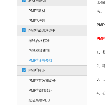
教材与培训
印领
®
PMP
教材
考。
®
PMP
培训
PMP
®
PMP
成绩及证书
PMP
考试合格标准
考试成绩查询
1、登
®
PMP
证书领取
2、
®
PMP
续证
3、点击
®
PMP
有效期多长
®
PMP
如何续证
4、
续证所需PDU