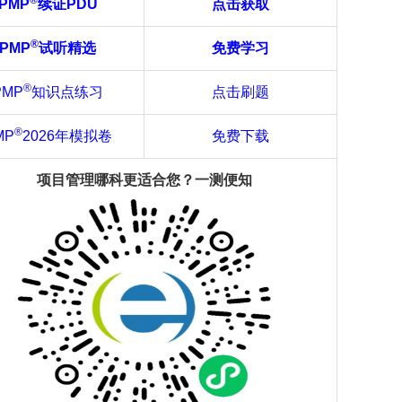
®
PMP
续证PDU
点击获取
®
PMP
试听精选
免费学习
®
PMP
知识点练习
点击刷题
®
MP
2026年模拟卷
免费下载
项目管理
哪科更
适合
您
？一测便知