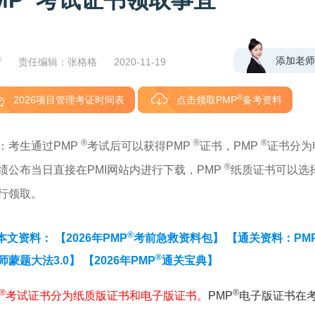
MP
考试证书领取事宜
®
添加老师
责任编辑：张格格
2020-11-19
®
2026项目管理考证时间表
点击领取PMP
备考资料
®
®
®
：考生通过PMP
考试后可以获得PMP
证书，PMP
证书分为
®
绩公布当日直接在PMI网站内进行下载，PMP
纸质证书可以选
行领取。
®
本文资料：
【2026年PMP
考前急救资料包】
【通关资料：PM
®
师蒙题大法3.0】
【2026年PMP
通关宝典】
®
®
考试证书分为纸质版证书和电子版证书。
PMP
电子版证书在考