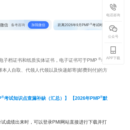
电话咨询
®
微信
备考咨询
加我微信
距离2026年9月PMP
考试时间
公众号
APP下载
®
电子档证书和纸质实体证书，电子证书可于PMP
考
择本人自取、代领人代领以及快递邮寄(邮费到付)的方
®
®
P
考试知识点查漏补缺（汇总）】
【2026年PMP
默
试成绩出来时，可以登录PMI网站直接进行下载并打