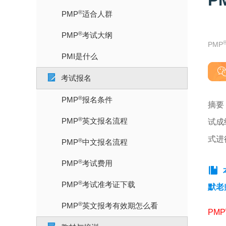
P
®
PMP
适合人群
®
PMP
考试大纲
PMP
PMI是什么
考试报名
®
PMP
报名条件
摘要
®
PMP
英文报名流程
试成
式进
®
PMP
中文报名流程
®
PMP
考试费用
®
PMP
考试准考证下载
默老
®
PMP
英文报考有效期怎么看
PMP