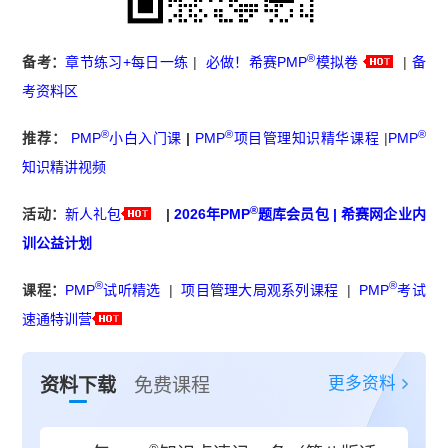
®
备考：
章节练习+每日一练
|
必做！希赛PMP
模拟卷
|
备
考资料区
®
®
®
推荐：
PMP
小白入门课
|
PMP
项目管理知识精华课程
|
PMP
知识精讲视频
®
活动：
新人礼包
|
2026年PMP
题库会员包
|
希赛网企业内
训公益计划
®
®
课程：
PMP
试听精选
|
项目管理大局观系列课程
|
PMP
考试
速通特训营
更多资料
资料下载
免费课程