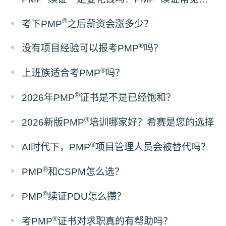
®
考下PMP
之后薪资会涨多少？
®
没有项目经验可以报考PMP
吗？
®
上班族适合考PMP
吗？
®
2026年PMP
证书是不是已经饱和？
®
2026新版PMP
培训哪家好？希赛是您的选择
®
AI时代下，PMP
项目管理人员会被替代吗？
®
PMP
和CSPM怎么选？
®
PMP
续证PDU怎么攒？
®
考PMP
证书对求职真的有帮助吗？