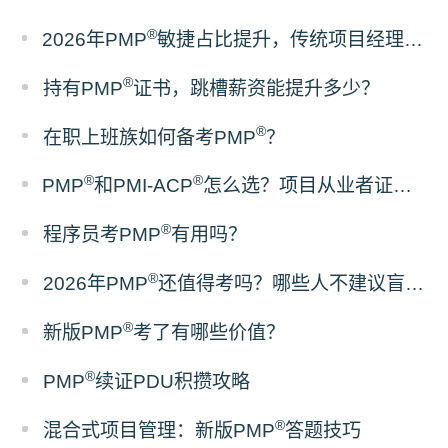
®
2026年PMP
敏捷占比提升，传统项目经理该如何备考？
®
持有PMP
证书，跳槽薪资能提升多少？
®
在职上班族如何备考PMP
？
®
®
PMP
和PMI-ACP
怎么选？项目从业者证书报考建议
®
程序员考PMP
有用吗？
®
2026年PMP
还值得考吗？哪些人不建议盲目报考
®
新版PMP
考了有哪些价值？
®
PMP
续证PDU积攒攻略
®
混合式项目管理：新版PMP
答题技巧