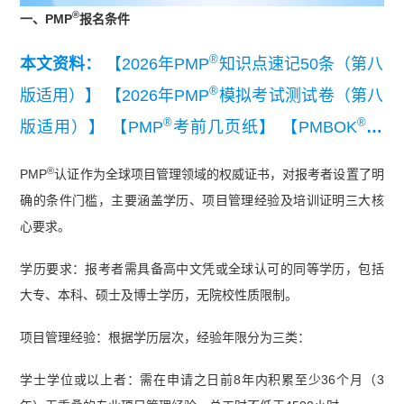
®
一、PMP
报名条件
®
本文资料：
【2026年PMP
知识点速记50条（第八
®
版适用）】
【2026年PMP
模拟考试测试卷（第八
®
®
版适用）】
【PMP
考前几页纸】
【PMBOK
指
®
南第八版解读】
【PMP
第七版考纲】
®
PMP
认证作为全球项目管理领域的权威证书，对报考者设置了明
确的条件门槛，主要涵盖学历、项目管理经验及培训证明三大核
心要求。
学历要求：报考者需具备高中文凭或全球认可的同等学历，包括
大专、本科、硕士及博士学历，无院校性质限制。
项目管理经验：根据学历层次，经验年限分为三类：
学士学位或以上者：需在申请之日前8年内积累至少36个月（3