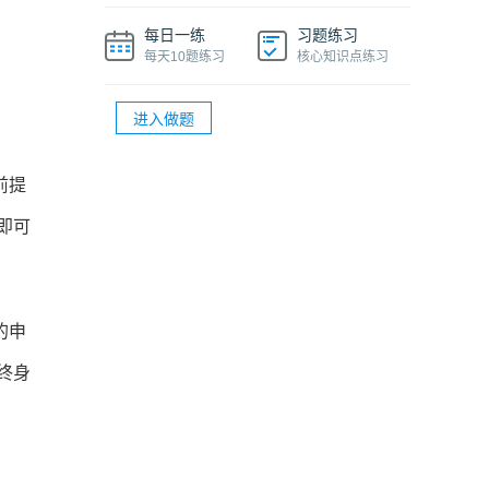
®
PMP
项目经理多少钱一个月
每日一练
习题练习
®
PMP
项目管理知识精华课程
每天10题练习
核心知识点练习
®
PMP
证书过期了还能在官网上查到吗
进入做题
®
®
PMP
续期多少钱？PMP
续期的详细流程
前提
即可
的申
终身