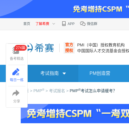
首页
了解希赛
APP
微信群
官方
PMI（中国）授权教育机构
274篇
授权
中国国际人才交流基金会授
备考精选
考试指南
PM创造营
每日一练
®
®
首页 >
PMP
>
考试报名 >
PMP
考试怎么申请缓考？
分享