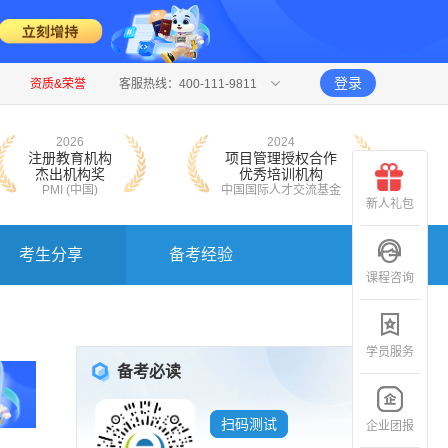
登录
资质&荣誉
客服热线：400-111-9811
2026
2024
注册教育机构
项目管理授权合作
杰出机构奖
优秀培训机构
PMI (中国)
中国国际人才交流基金
新人礼包
考生分享
备考经验
课程咨询
学员服务
备考必读
扫码测试
企业团报