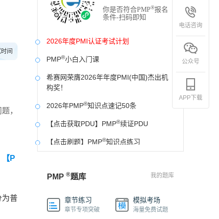
®
你是否符合PMP
报名
条件-扫码即知
电话咨询
2026年度PMI认证考试计划
试时间
®
PMP
小白入门课
公众号
希赛网荣膺2026年年度PMI(中国)杰出机
构奖！
APP下载
®
2026年PMP
知识点速记50条
问题，
®
【点击获取PDU】PMP
续证PDU
®
【点击刷题】PMP
知识点练习
【P
®
好消息！PMP
证书可以申请中级工程师职
称啦！
®
我的题库
PMP
题库
®
PMP
中文网站开发票操作流程
分为普
章节练习
模拟考场
®
®
PMP
希赛PMP
2026年模拟卷
章节专项突破
海量免费试题