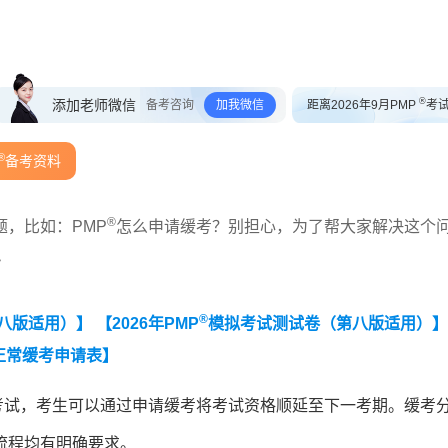
®
添加老师微信
备考咨询
加我微信
距离2026年9月PMP
考
®
备考资料
®
，比如：PMP
怎么申请缓考？别担心，为了帮大家解决这个
~
®
第八版适用）】
【2026年PMP
模拟考试测试卷（第八版适用）】
正常缓考申请表】
考试，考生可以通过申请缓考将考试资格顺延至下一考期。缓考
流程均有明确要求。