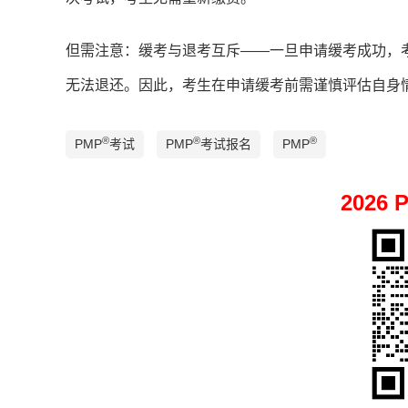
但需注意：缓考与退考互斥——一旦申请缓考成功，
无法退还。因此，考生在申请缓考前需谨慎评估自身
®
®
®
PMP
考试
PMP
考试报名
PMP
2026 