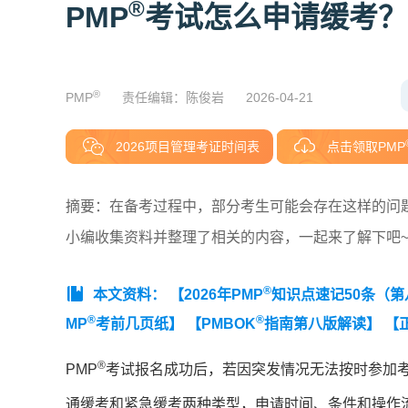
®
PMP
考试怎么申请缓考？
®
PMP
责任编辑：陈俊岩
2026-04-21
2026项目管理考证时间表
点击领取PMP
摘要：在备考过程中，部分考生可能会存在这样的问题
小编收集资料并整理了相关的内容，一起来了解下吧
®
本文资料：
【2026年PMP
知识点速记50条（
®
®
MP
考前几页纸】
【PMBOK
指南第八版解读】
【
®
PMP
考试报名成功后，若因突发情况无法按时参加
通缓考和紧急缓考两种类型，申请时间、条件和操作