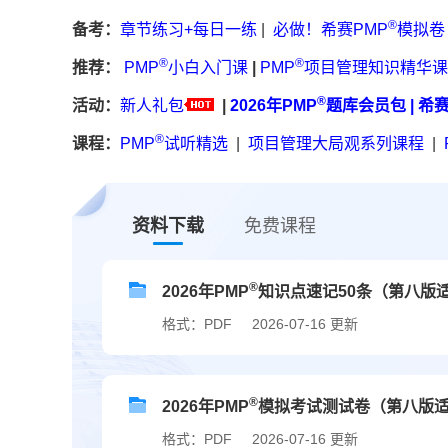
®
备考：
章节练习+每日一练
|
必做！希赛PMP
模拟卷
®
®
推荐：
PMP
小白入门课
|
PMP
项目管理知识精华课
®
活动：
新人礼包
|
2026年PMP
题库会员包
|
希
®
课程：
PMP
试听精选
|
项目管理大局观系列课程
|
资料下载
免费课程
®
2026年PMP
知识点速记50条（第八版
格式：PDF
2026-07-16 更新
®
2026年PMP
模拟考试测试卷（第八版
格式：PDF
2026-07-16 更新