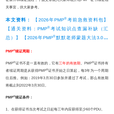
关事宜，供大家参考。
®
本文资料：
【2026年PMP
考前急救资料包】
®
【通关资料：PMP
考试知识点查漏补缺（汇
®
总）】
【2026年PMP
默默老师蒙题大法3.0】
®
【PMP
续证指导文件（最新版）】
®
PMP
续证周期：
®
®
PMP
证书不是一直有效的，它有
三年的有效
期
。PMP
证书持有
®
者续证周期是从获得PMP
证书开始之日算起，每3年为一个周期
往后推。例如：2019年3月30日参加并通过了考试，那么有效期
将截止到2022年3月30日。
®
PMP
续证条件：
1、在获得证书当次考试之日起每三年内应获得至少60个PDU。