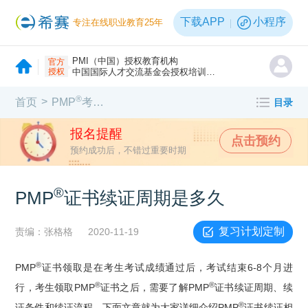
下载APP
小程序
专注在线职业教育25年
PMI（中国）授权教育机构
官方
授权
中国国际人才交流基金会授权培训机构
®
>
首页
PMP
考试指南
目录
报名提醒
点击预约
预约成功后，不错过重要时期
®
PMP
证书续证周期是多久
复习计划定制
责编：张格格
2020-11-19
®
PMP
证书领取是在考生考试成绩通过后，考试结束6-8个月进
®
®
行，考生领取PMP
证书之后，需要了解PMP
证书续证周期、续
®
证条件和续证流程，下面文章就为大家详细介绍PMP
证书续证相