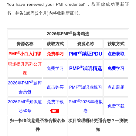
You have renewed your PMI credential”，恭喜你成功更新证
书，并告知8周(2个月)内将收到新证书。
®
2026年PMP
备考精选
资源名称
获取方式
资源名称
获取方式
®
®
PMP
小白入门课
免费学习
PMP
续证PDU
点击获取
职场提升系列公开
®
免费学习
PMP
试听精选
免费学习
课
®
2026年PMP
题库
®
点击购买
PMP
知识点练习
点击刷题
会员包
®
®
2026PMP
知识速
免费下载
PMP
2026年模拟
免费下载
记50条
卷
扫一扫查询您是否符合报名条
项目管理
哪科更
适合
您
？一测便
件
知