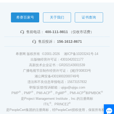
希赛百家号
关于我们
证书查询
售前电话：
400-111-9811
（仅收市话费）
售后投诉：
156-1612-8671
希赛网 版权所有 ©2001-2026
湘ICP备10203241号-14
出版物经营许可证：4301042021177
高新技术企业证书：GR202143001539
广播电视节目制作经营许可证： (湘)字00833号
湘公网安备43019002000749号
违法和不良信息举报电话：15673157832
举报/反馈/投诉邮箱：ujigu@ujigu.com
®
®
®
®
®
®
PMP
，PMP
，PMI-ACP
，PgMP
，PMI-ACP
和PMBOK
是Project Management Institute，Inc.的注册商标
®
®
ITIL
、PRINCE2
是PeopleCert集团的注册商标，经PeopleCert授权使用，保留所有权利