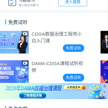
习题练习
进入做题
核心知识点练习
免费试听
程师小
管理类面试、简历
划课
费试听
免
程试听视
CDGP数据治理专
CDGP数据治理专家
点精讲
知识点精讲
费试听
免
X
广告