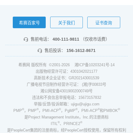
希赛百家号
关于我们
证书查询
售前电话：
400-111-9811
（仅收市话费）
售后投诉：
156-1612-8671
希赛网 版权所有 ©2001-2026
湘ICP备10203241号-14
出版物经营许可证：4301042021177
高新技术企业证书：GR202143001539
广播电视节目制作经营许可证： (湘)字00833号
湘公网安备43019002000749号
违法和不良信息举报电话：15673157832
举报/反馈/投诉邮箱：ujigu@ujigu.com
®
®
®
®
®
®
PMP
，PMP
，PMI-ACP
，PgMP
，PMI-ACP
和PMBOK
是Project Management Institute，Inc.的注册商标
®
®
ITIL
、PRINCE2
是PeopleCert集团的注册商标，经PeopleCert授权使用，保留所有权利