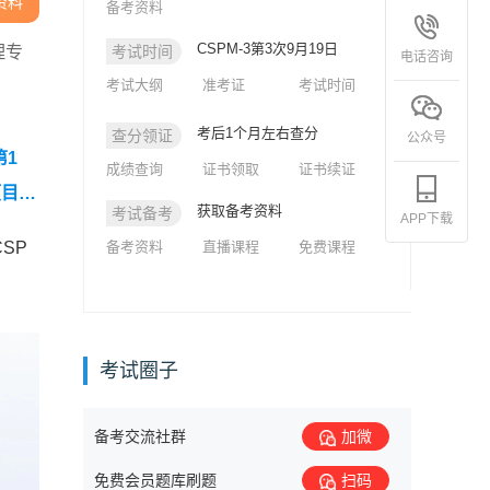
资料
备考资料
CSPM-3第3次9月19日
理专
考试时间
电话咨询
考试大纲
准考证
考试时间
考后1个月左右查分
查分领证
公众号
第1
成绩查询
证书领取
证书续证
项目论
获取备考资料
考试备考
APP下载
SP
备考资料
直播课程
免费课程
考试圈子
备考交流社群
加微
免费会员题库刷题
扫码