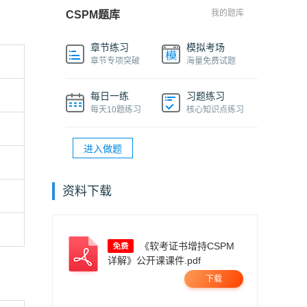
我的题库
CSPM题库
章节练习
模拟考场
章节专项突破
海量免费试题
每日一练
习题练习
每天10题练习
核心知识点练习
进入做题
资料下载
《软考证书增持CSPM
详解》公开课课件.pdf
下载