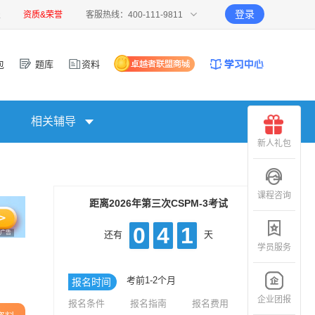
登录
报
资质&荣誉
客服热线：400-111-9811
包
题库
资料
相关辅导
新人礼包
课程咨询
距离2026年第三次CSPM-3考试
0
4
1
广告
还有
天
学员服务
考前1-2个月
报名时间
企业团报
报名条件
报名指南
报名费用