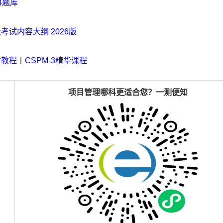
-4题库
级考试内容大纲 2026版
讲教程
丨
CSPM-3精华课程
项目管理
哪科更
适合
您
？一测便知