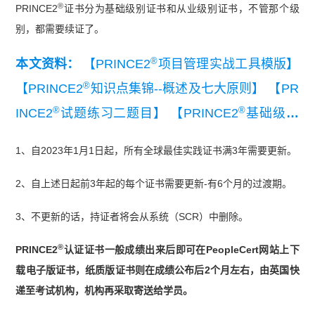
®
PRINCE2
证书分为基础级别证书和从业级别证书，不管那个级
别，都需要续证了。
®
本文资料：
【PRINCE2
项目管理实战工具模版】
®
【PRINCE2
知识点集锦--概述及七大原则】
【PR
®
®
INCE2
试题练习二题目】
【PRINCE2
基础级模
拟试题】
1、自2023年1月1日起，所有全球最佳实践证书满3年需要更新。
2、自上述日起前3年起的每个证书需要更新-有6个月的过渡期。
3、不更新的话，持证者将会从系统（SCR）中删除。
®
PRINCE2
认证证书一般成绩出来后即可在PeopleCert网站上下
载电子版证书，纸质版证书则在成绩公布后2个月左右，由英国快
递至考试机构，机构再采取寄送给学员。