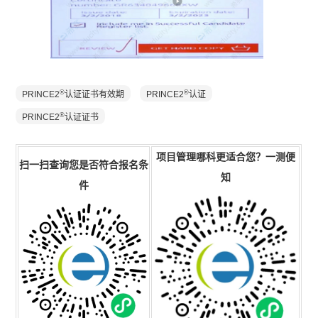
®
®
PRINCE2
认证证书有效期
PRINCE2
认证
®
PRINCE2
认证证书
项目管理
哪科更
适合
您
？一测便
扫一扫查询您是否符合报名条
知
件