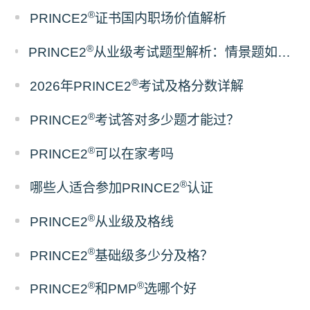
®
PRINCE2
证书国内职场价值解析
®
PRINCE2
从业级考试题型解析：情景题如何考察项目管理实战能力
®
2026年PRINCE2
考试及格分数详解
®
PRINCE2
考试答对多少题才能过？
®
PRINCE2
可以在家考吗
®
哪些人适合参加PRINCE2
认证
®
PRINCE2
从业级及格线
®
PRINCE2
基础级多少分及格？
®
®
PRINCE2
和PMP
选哪个好