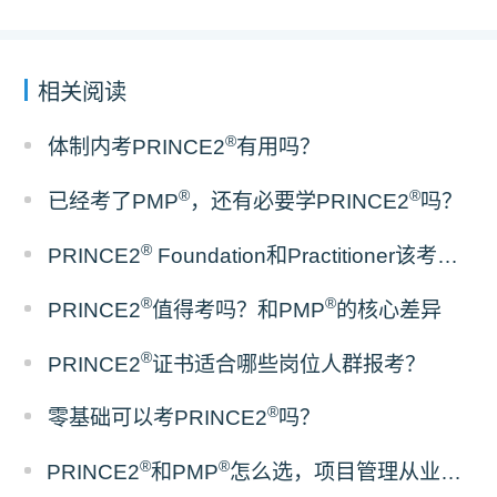
相关阅读
®
体制内考PRINCE2
有用吗？
®
®
已经考了PMP
，还有必要学PRINCE2
吗？
®
PRINCE2
Foundation和Practitioner该考哪一级？
®
®
PRINCE2
值得考吗？和PMP
的核心差异
®
PRINCE2
证书适合哪些岗位人群报考？
®
零基础可以考PRINCE2
吗？
®
®
PRINCE2
和PMP
怎么选，项目管理从业者报考指南