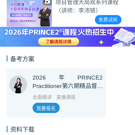
项目管理大局观系列课程
（讲师：李沛锜）
免费试听
广告
备考方案
2026年PRINCE2
Practitioner第六期精品督学
班【第七版】（培训费+考
全面精讲
直播课程
试费）
我要报名
资料下载