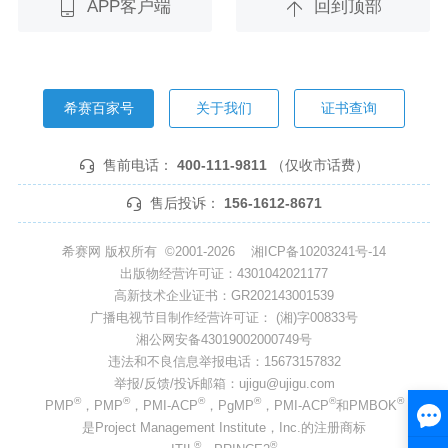
APP客户端
回到顶部
希赛百家号
关于我们
证书查询
售前电话：
400-111-9811
（仅收市话费）
售后投诉：
156-1612-8671
希赛网 版权所有 ©2001-2026
湘ICP备10203241号-14
出版物经营许可证：4301042021177
高新技术企业证书：GR202143001539
广播电视节目制作经营许可证： (湘)字00833号
湘公网安备43019002000749号
违法和不良信息举报电话：15673157832
举报/反馈/投诉邮箱：ujigu@ujigu.com
®
®
®
®
®
®
PMP
，PMP
，PMI-ACP
，PgMP
，PMI-ACP
和PMBOK
是Project Management Institute，Inc.的注册商标
®
®