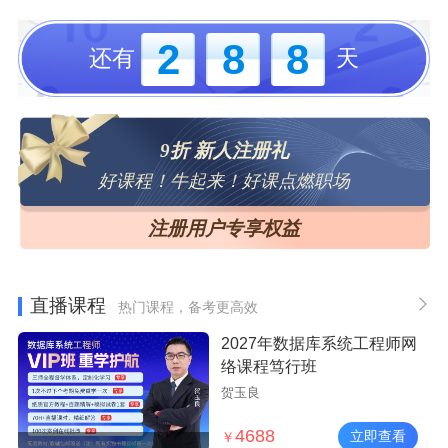
2
8
8
还有
天
9折 新人注册礼
好课程！牛起来！好课点燃职场
注册用户专享权益
直播课程
热门课程，备考更高效
2027年数据库系统工程师网
络课程笃行班
贺玉良
4688
立即查看
￥