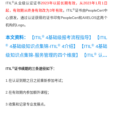
®
ITIL
从业级认证证书
2023年以前长期有效，从2023年1月1日
®
起，有效期从终身有效改为3年有效
。ITIL
证书由PeopleCert中
心颁发，通过认证获得的证书印有PeopleCert和AXELOS这两个
机构的Logo。
®
本文资料：
【ITIL
4基础级报考流程指导】
【ITIL
®
®
®
4基础级知识点集锦-ITIL
4介绍】
【ITIL
4基础
®
级知识点集锦-服务管理的四个维度】
【ITIL
认证
介绍】
®
ITIL
证书续期的三条途径如下：
1.在认证到期之日之前重新参加考试；
2.在有效期内参加额外课程；
3.收集和记录专业发展点。