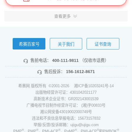
查看更多
希赛百家号
关于我们
证书查询
售前电话：
400-111-9811
（仅收市话费）
售后投诉：
156-1612-8671
希赛网 版权所有 ©2001-2026
湘ICP备10203241号-14
出版物经营许可证：4301042021177
高新技术企业证书：GR202143001539
广播电视节目制作经营许可证： (湘)字00833号
湘公网安备43019002000749号
违法和不良信息举报电话：15673157832
举报/反馈/投诉邮箱：ujigu@ujigu.com
®
®
®
®
®
®
PMP
，PMP
，PMI-ACP
，PgMP
，PMI-ACP
和PMBOK