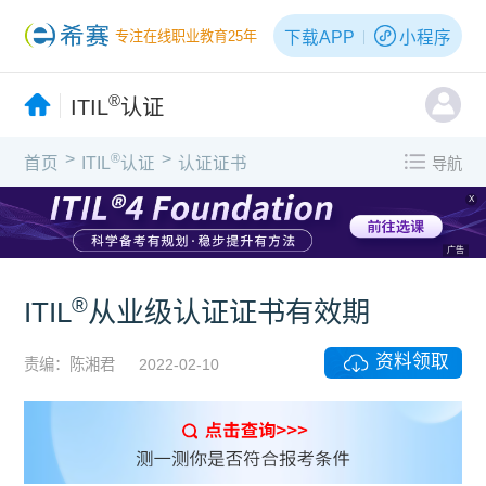
下载APP
小程序
专注在线职业教育25年
®
ITIL
认证
>
>
®
首页
ITIL
认证
认证证书
导航
X
广告
®
ITIL
从业级认证证书有效期
资料领取
责编：陈湘君
2022-02-10