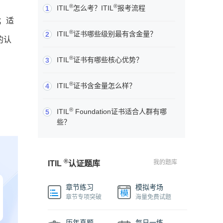
®
®
ITIL
怎么考？ITIL
报考流程
1
；适
®
ITIL
证书哪些级别最有含金量？
2
的认
®
ITIL
证书有哪些核心优势？
3
®
ITIL
证书含金量怎么样？
4
®
ITIL
Foundation证书适合人群有哪
5
些？
®
我的题库
ITIL
认证题库
章节练习
模拟考场
章节专项突破
海量免费试题
历年真题
每日一练