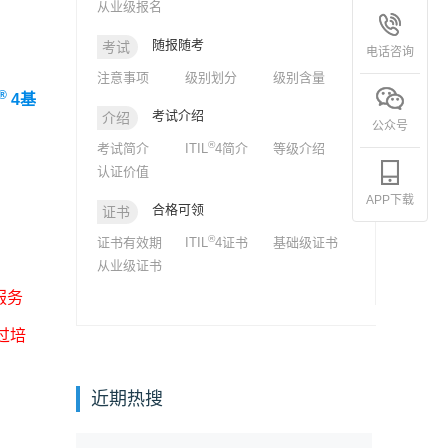
从业级报名
随报随考
考试
电话咨询
注意事项
级别划分
级别含量
®
4基
考试介绍
介绍
公众号
®
考试简介
ITIL
4简介
等级介绍
认证价值
APP下载
合格可领
证书
®
证书有效期
ITIL
4证书
基础级证书
从业级证书
服务
过培
近期热搜