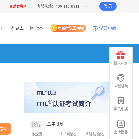
登录
资质&荣誉
客服热线：400-111-9811
包
题库
资料
新人礼包
课程咨询
®
ITIL
认证
®
ITIL
认证考试简介
学员服务
全年可报
报名
资料
企业团报
®
报名流程
ITIL
4报名
基础级报名