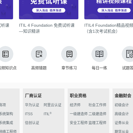
费试听课
ITIL 4 Foundation 免费试听课
ITIL4 Foundation精品视
—知识精讲
（含1次考试机会）
高频知识点
高频错题
章节练习
每日一练
试题
厂商认证
职业资格
金融财会
高项
华为认证
阿里云认证
经济师
社会工作师
初级会计
®
系统架构
ITSS
ITIL
一级建造师
二级建造师
高级会计
系统集成
信创认证
安全工程师
监理工程师
证券从业
网络工程师
期货从业