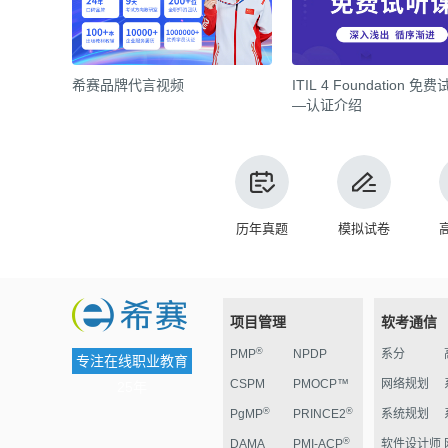
希赛品牌代言视频
ITIL 4 Foundation 免
—认证介绍
历年真题
模拟试卷
项目管理
软考通信
®
PMP
NPDP
系分
专注在线职业教育
CSPM
PMOCP™
网络规划
25年
®
®
PgMP
PRINCE2
系统规划
®
DAMA
PMI-ACP
软件设计师