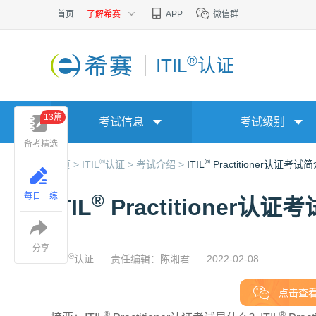
首页
了解希赛
APP
微信群
®
ITIL
认证
13篇
考试信息
考试级别
备考精选
®
®
首页 >
ITIL
认证 >
考试介绍 >
ITIL
Practitioner认证考试
每日一练
®
ITIL
Practitioner认证
分享
®
ITIL
认证
责任编辑：陈湘君
2022-02-08
点击查看>
®
®