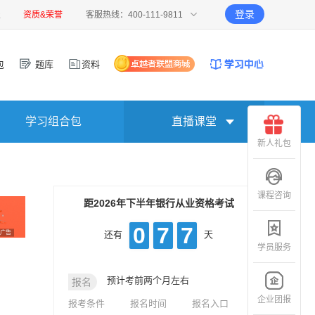
登录
报
资质&荣誉
客服热线：400-111-9811
包
题库
资料
学习组合包
直播课堂
新人礼包
课程咨询
距2026年下半年银行从业资格考试
0
7
7
广告
还有
天
学员服务
预计考前两个月左右
报名
企业团报
报考条件
报名时间
报名入口