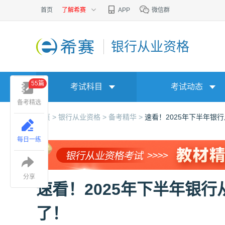
首页
了解希赛
APP
微信群
银行从业资格
55篇
考试科目
考试动态
备考精选
首页 >
银行从业资格 >
备考精华 >
速看！2025年下半年银
每日一练
分享
速看！2025年下半年银
了！