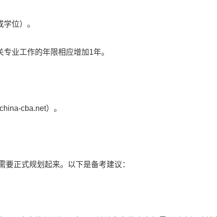
或学位）。
关专业工作的年限相应增加1年。
a-cba.net）。
考需要正式规划起来。以下是备考建议：