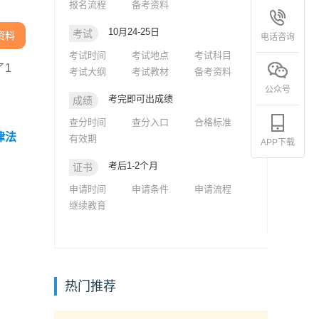
报名流程
备考资料
10月24-25日
考试
资料
电话咨询
考试时间
考试地点
考试科目
了1
考试大纲
考试教材
备考资料
公众号
考完即可出成绩
成绩
查分时间
查分入口
合格标准
律法
有效期
APP下载
考后1-2个月
证书
申请时间
申请条件
申请流程
继续教育
热门推荐