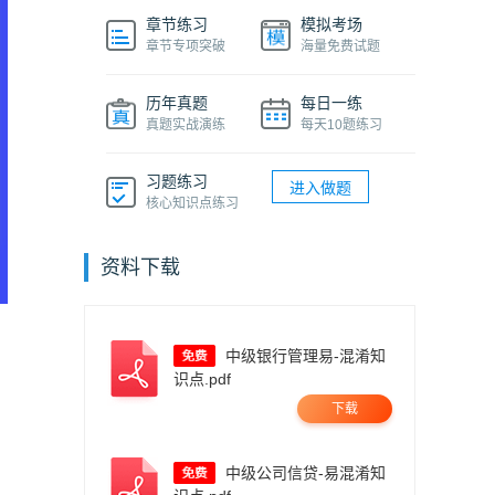
章节练习
模拟考场
章节专项突破
海量免费试题
历年真题
每日一练
真题实战演练
每天10题练习
习题练习
进入做题
核心知识点练习
资料下载
中级银行管理易-混淆知
识点.pdf
下载
中级公司信贷-易混淆知