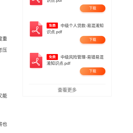
识点.pdf
下载
中级个人贷款-易混淆知
识点.pdf
度重
下载
考压
中级风险管理-易错易混
淆知识点.pdf
下载
查看更多
又能
薪也