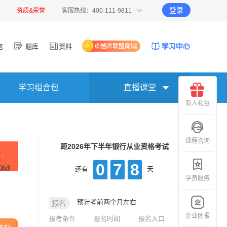
登录
报
资质&荣誉
客服热线：400-111-9811
包
题库
资料
学习组合包
直播课堂
新人礼包
课程咨询
距2026年下半年银行从业资格考试
0
7
8
广告
还有
天
学员服务
预计考前两个月左右
报名
企业团报
报考条件
报名时间
报名入口