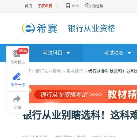
首页
了解希赛
APP
微信群
银行从业资格
55篇
考试科目
考试动态
备考精选
首页 >
银行从业资格 >
备考精华 >
银行从业别瞎选科！这科
每日一练
分享
银行从业别瞎选科！这科