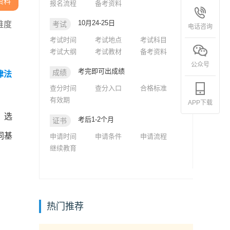
资料
报名流程
备考资料
10月24-25日
难度
考试
电话咨询
考试时间
考试地点
考试科目
考试大纲
考试教材
备考资料
公众号
考完即可出成绩
成绩
律法
查分时间
查分入口
合格标准
有效期
APP下载
；选
考后1-2个月
证书
同基
申请时间
申请条件
申请流程
继续教育
热门推荐