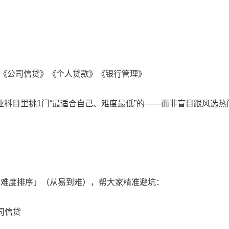
》
》《公司信贷》《个人贷款》《银行管理》
科目里挑1门“最适合自己、难度最低”的——而非盲目跟风选热
目难度排序」（从易到难），帮大家精准避坑：
司信贷