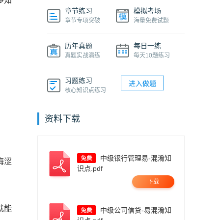
多知
章节练习
模拟考场
章节专项突破
海量免费试题
历年真题
每日一练
真题实战演练
每天10题练习
习题练习
进入做题
核心知识点练习
资料下载
中级银行管理易-混淆知
晦涩
识点.pdf
下载
就能
中级公司信贷-易混淆知