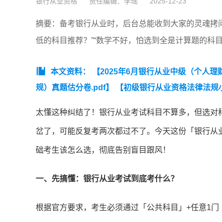
银行从业资格
责任编辑：李瑶
2025-12-23
摘要：​备考银行从业时，后台总能收到大家的灵魂拷
低的科目推荐？”“数学不好，怕选到全是计算题的科目
本文资料：
【2025年6月银行从业中级（个人理财
规）真题估分卷.pdf】
【初级银行从业资格法律法规
太懂这种纠结了！银行从业考试科目不算多，但选对
岔了，可能反复考两次都过不了。今天这份「银行从
础考生该怎么选，彻底告别盲目跟风！
一、先搞懂：银行从业考试到底考什么？
根据官方要求，考生必须通过「公共科目」+任意1