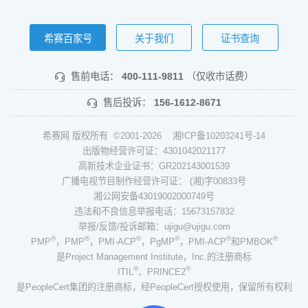
希赛百家号
关于我们
证书查询
售前电话：
400-111-9811
（仅收市话费）
售后投诉：
156-1612-8671
希赛网 版权所有 ©2001-2026
湘ICP备10203241号-14
出版物经营许可证：4301042021177
高新技术企业证书：GR202143001539
广播电视节目制作经营许可证： (湘)字00833号
湘公网安备43019002000749号
违法和不良信息举报电话：15673157832
举报/反馈/投诉邮箱：ujigu@ujigu.com
®
®
®
®
®
®
PMP
，PMP
，PMI-ACP
，PgMP
，PMI-ACP
和PMBOK
是Project Management Institute，Inc.的注册商标
®
®
ITIL
、PRINCE2
是PeopleCert集团的注册商标，经PeopleCert授权使用，保留所有权利