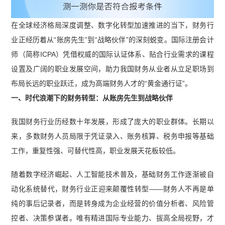
在全球经济格局深度调整、数字化转型加速推进的当下，财务行
业正经历着从“账房先生”到“战略伙伴”的深刻蜕变。国际注册会计
师（简称ICPA）凭借权威的国际认证体系、贴合行业需求的课程
设置及广阔的职业发展空间，助力我国财务从业者从立足职场到
布局长远的职业跃迁，成为高端财务人才的“黄金通行证”。
一、时代浪潮下的财务转型：从账房先生到战略伙伴
我国财务行业历经数十年发展，形成了庞大的职业群体。长期以
来，多数财务人员局限于凭证录入、账务核算、税务申报等基础
工作，重复性强、可替代性高，职业发展天花板较低。
随着数字经济崛起、人工智能技术普及，基础财务工作逐渐被自
动化系统替代，财务行业正迎来颠覆性转型——财务人不再是单
纯的事后记录者，而是转身成为企业经营的价值分析者、风险管
控者、决策参谋者。唯有精进国际专业能力、拔高全局视野，才