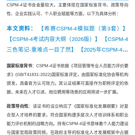
CSPM-4证书含金量较大，主要体现在国家标准背书、政策导向
性、企业实践认可、个人职业赋能等方面，以下为具体分析：
本文资料：
【希赛CSPM-4模拟题（第3套）】
【CSPM-4考试内容大纲（2026版）】
【CSPM-4
三色笔记-重难点一目了然】
【2025年CSPM-4考
试大纲（精简版）】
【2025年备考CSPM3-第4章-
国家标准背书
：CSPM-4证书依据《项目管理专业人员能力评价要
项目论证（节选）】
【CSPM-4思维导图】
【202
求》(GB/T41831-2022)国家标准评定，由国家标准化协会等机构
4年CSPM-3知识点串讲（5-6章）】
【2024年CSP
颁发，具备官方认可效力。其认证结果可直接作为职称评定的依
M-3知识点串讲（1-2章）】
据，未来在人才引进、岗位聘用等场景的应用将进一步扩展。
政策导向性
：该证书的设立响应了《国家标准化发展纲要》对复
合型人才培养的要求，符合国家构建多层次人才培训体系和职业
能力评价机制的战略方向。持有CSPM-4证书意味着个人能力建设
与国家宏观政策同频，在政府主导的标准化人才发展框架中占据