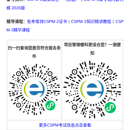
纲 2026版
辅导课程
：
免考增持CSPM-2证书
丨
CSPM-3知识精讲教程
丨
CSP
M-3精华课程
项目管理
哪科更
适合
您
？一测便
扫一扫查询您是否符合报名条
知
件
更多CSPM考试信息点击查看