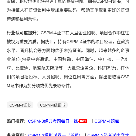
青睐，相应地也能获得更丰厚的薪资报酬。拥有CSPM-4证书，可
为持证人在薪资谈判中增加重要砝码，帮助其争取到更好的薪资
待遇和福利条件。
行业认可度提升
：CSPM-4证书在大型企业招聘、项目合作中往往
被视为重要资质。据统计，持有CSPM-4证书的项目经理，在薪资
水平、晋升机会等方面均优于未持证者。同时，越来越多的企事
业单位(包括中兴通讯、中国移动、中国海油、中广核、一汽红
旗、比亚迪、航空航天院所等一大批央企民企、科研院所)，在他
们的项目招投标、人员招聘、岗位任用等方面，提出把取得CSP
M证书作为加分项或优先录取条件。
CSPM-4证书
CSPM-4级证书
热门推荐：
CSPM-3经典考题每日一练
丨
CSPM-4题库
备考资料
：
CSPM-3模拟试卷一（新版）
丨
CSPM-3级考试内容大