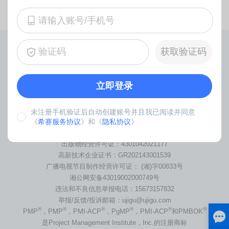
暂无数据
获取验证码
希赛百家号
关于我们
证书查询
立即登录
售前电话：
400-111-9811
（仅收市话费）
售后投诉：
156-1612-8671
未注册手机验证后自动创建账号并且我已阅读并同意
《
希赛服务协议
》和《
隐私协议
》
希赛网 版权所有 ©2001-2026
湘ICP备10203241号-14
出版物经营许可证：4301042021177
高新技术企业证书：GR202143001539
广播电视节目制作经营许可证： (湘)字00833号
湘公网安备43019002000749号
违法和不良信息举报电话：15673157832
举报/反馈/投诉邮箱：ujigu@ujigu.com
®
®
®
®
®
®
PMP
，PMP
，PMI-ACP
，PgMP
，PMI-ACP
和PMBOK
是Project Management Institute，Inc.的注册商标