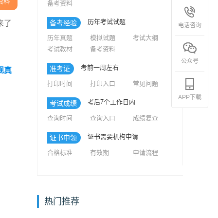
资料
备考资料
历年考试试题
来了
备考经验
电话咨询
历年真题
模拟试题
考试大纲
考试教材
备考资料
公众号
考前一周左右
准考证
规真
打印时间
打印入口
常见问题
APP下载
考后7个工作日内
考试成绩
查询时间
查询入口
成绩复查
证书需要机构申请
证书申领
合格标准
有效期
申请流程
热门推荐