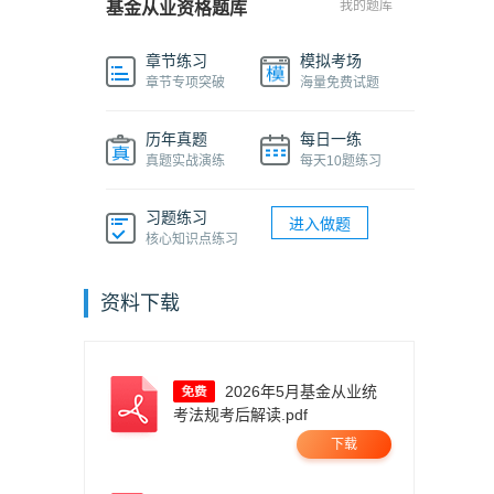
我的题库
基金从业资格题库
章节练习
模拟考场
章节专项突破
海量免费试题
历年真题
每日一练
真题实战演练
每天10题练习
习题练习
进入做题
核心知识点练习
资料下载
2026年5月基金从业统
考法规考后解读.pdf
下载