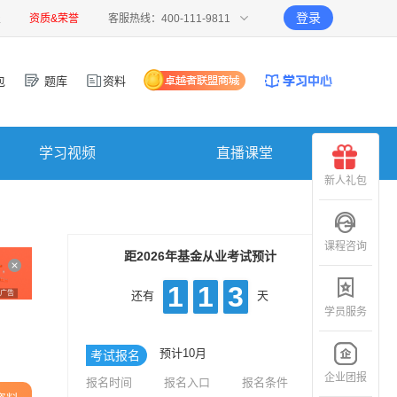
登录
报
资质&荣誉
客服热线：400-111-9811
包
题库
资料
学习视频
直播课堂
新人礼包
课程咨询
距2026年基金从业考试预计
1
1
3
广告
还有
天
学员服务
预计10月
考试报名
企业团报
报名时间
报名入口
报名条件