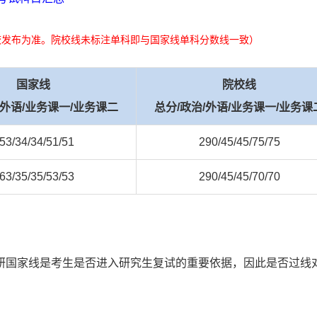
校发布为准。院校线未标注单科即与国家线单科分数线一致）
国家
线
院校线
/外语/业务课一/业务课二
总分/政治/外语/业务课一/业务课
53/34/34/51/51
290/45/45/75/75
63/35/35/53/53
290/45/45/70/70
研国家线是考生是否进入研究生复试的重要依据，因此是否过线