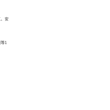
江、安
等1