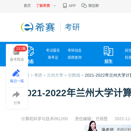
首页
了解希赛
APP
微信群
考研
151篇
考试报名
考研动态
招
准考证
成绩查询
招
备考精选
动态
招生
考试问答
复
首页 >
考研 >
兰州大学 >
分数线 >
2021-2022年兰州大
每日一练
2021-2022年兰州大
分享
计算机科学与技术081200
责任编辑：方炳慧
2022-11
唐老师
考研计划