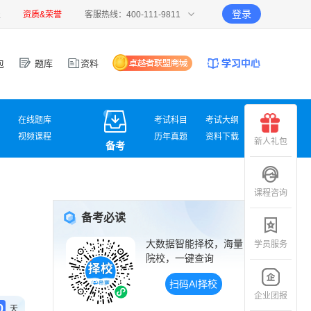
登录
报
资质&荣誉
客服热线：400-111-9811
包
题库
资料
在线题库
考试科目
考试大纲
视频课程
历年真题
资料下载
新人礼包
备考
课程咨询
备考必读
大数据智能择校，海量
学员服务
院校，一键查询
扫码AI择校
企业团报
0
天