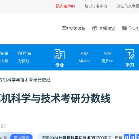
防诈骗声明
培训证书查询
违法信息举
视频课程
直播课堂
学习
生简章
学制学费
MBA
MPA
录人数
分数线
MPAcc
更多>>
专业
学习
试信息
调剂信息
MEM
MAud
MLIS
MTA
学计算机科学与技术考研分数线
汉硕
心理学
计算机学硕
计算机专硕
学计算机科学与技术考研分数线
新闻传播
国际商务
应用统计
网信安全
材料工程
电气工程
英语翻译
社会工作
-23
0
0
定制
加我微信
计算机科学与技术081200
距离2024
考试，还有