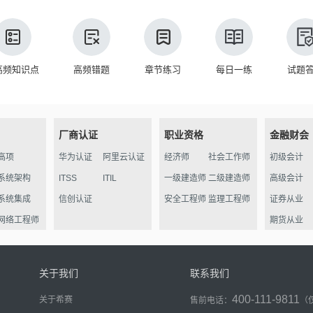
高频知识点
高频错题
章节练习
每日一练
试题
厂商认证
职业资格
金融财会
高项
华为认证
阿里云认证
经济师
社会工作师
初级会计
系统架构
ITSS
ITIL
一级建造师
二级建造师
高级会计
系统集成
信创认证
安全工程师
监理工程师
证券从业
网络工程师
期货从业
信管
软件评测
关于我们
联系我们
数据库
400-111-9811
关于希赛
售前电话：
（
程序员