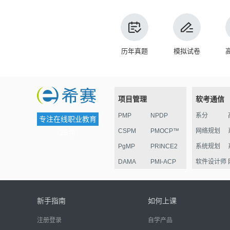
历年真题
模拟试卷
项目管理
软考通信
PMP
NPDP
系分
专注在线职业教育
CSPM
PMOCP™
网络规划
25年
PgMP
PRINCE2
系统规划
DAMA
PMI-ACP
软件设计师
ESG
华为项目管
监理
理认证
电子商务
新手指南
如何上课
信息安全
注册登录
自学产品
嵌入式