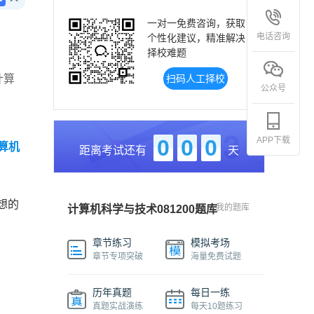
一对一免费咨询，获取
电话咨询
个性化建议，精准解决
择校难题
计算
扫码人工择校
公众号
APP下载
0
0
0
算机
距离考试还有
天
想的
我的题库
计算机科学与技术081200题库
章节练习
模拟考场
章节专项突破
海量免费试题
历年真题
每日一练
真题实战演练
每天10题练习