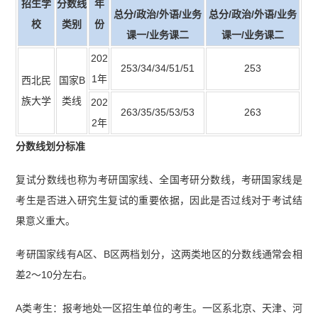
招生学
分数线
年
总分/政治/外语/业务
总分/政治/外语/业务
校
类别
份
课一/业务课二
课一/业务课二
202
253/34/34/51/51
253
1年
西北民
国家B
族大学
类线
202
263/35/35/53/53
263
2年
分数线划分标准
复试分数线也称为考研国家线、全国考研分数线，考研国家线是
考生是否进入研究生复试的重要依据，因此是否过线对于考试结
果意义重大。
考研国家线有A区、B区两档划分，这两类地区的分数线通常会相
差2～10分左右。
A类考生：报考地处一区招生单位的考生。一区系北京、天津、河