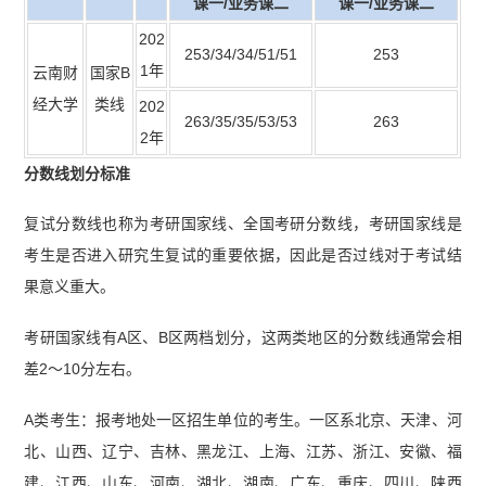
课一/业务课二
课一/业务课二
202
253/34/34/51/51
253
1年
云南财
国家B
经大学
类线
202
263/35/35/53/53
263
2年
分数线划分标准
复试分数线也称为考研国家线、全国考研分数线，考研国家线是
考生是否进入研究生复试的重要依据，因此是否过线对于考试结
果意义重大。
考研国家线有A区、B区两档划分，这两类地区的分数线通常会相
差2～10分左右。
A类考生：报考地处一区招生单位的考生。一区系北京、天津、河
北、山西、辽宁、吉林、黑龙江、上海、江苏、浙江、安徽、福
建、江西、山东、河南、湖北、湖南、广东、重庆、四川、陕西