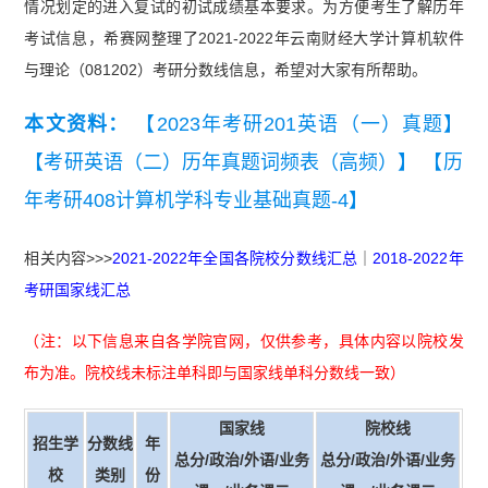
情况划定的进入复试的初试成绩基本要求。为方便考生了解历年
考试信息，希赛网整理了2021-2022年云南财经大学计算机软件
与理论（081202）考研分数线信息，希望对大家有所帮助。
本文资料：
【2023年考研201英语（一）真题】
【考研英语（二）历年真题词频表（高频）】
【历
年考研408计算机学科专业基础真题-4】
相关内容>>>
2021-2022年全国各院校分数线汇总
｜
2018-2022年
考研国家线汇总
（注：以下信息来自各学院官网，仅供参考，具体内容以院校发
布为准。院校线未标注单科即与国家线单科分数线一致）
国家线
院校线
招生学
分数线
年
总分/政治/外语/业务
总分/政治/外语/业务
校
类别
份