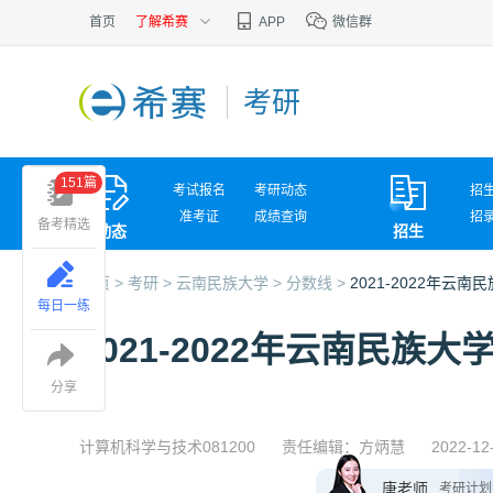
首页
了解希赛
APP
微信群
考研
151篇
考试报名
考研动态
招
准考证
成绩查询
招
备考精选
动态
招生
考试问答
复
首页 >
考研 >
云南民族大学 >
分数线 >
2021-2022年
每日一练
2021-2022年云南民
分享
计算机科学与技术081200
责任编辑：方炳慧
2022-12
唐老师
考研计划