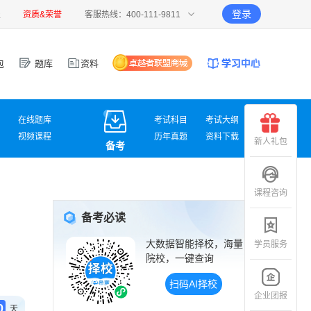
登录
报
资质&荣誉
客服热线：400-111-9811
包
题库
资料
在线题库
考试科目
考试大纲
视频课程
历年真题
资料下载
新人礼包
备考
课程咨询
备考必读
大数据智能择校，海量
学员服务
院校，一键查询
扫码AI择校
企业团报
0
天