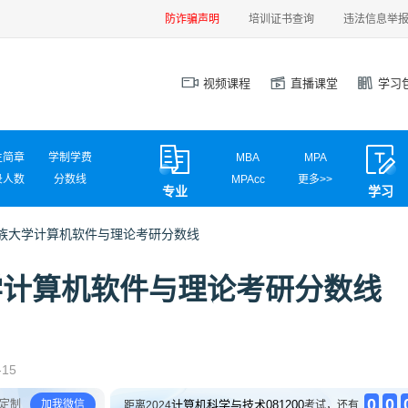
防诈骗声明
培训证书查询
违法信息举
视频课程
直播课堂
学习
生简章
学制学费
MBA
MPA
录人数
分数线
MPAcc
更多>>
专业
学习
试信息
调剂信息
MEM
MAud
MLIS
MTA
云南民族大学计算机软件与理论考研分数线
汉硕
心理学
计算机学硕
计算机专硕
族大学计算机软件与理论考研分数线
新闻传播
国际商务
应用统计
网信安全
材料工程
电气工程
英语翻译
社会工作
-15
0
0
定制
加我微信
计算机科学与技术081200
距离2024
考试，还有