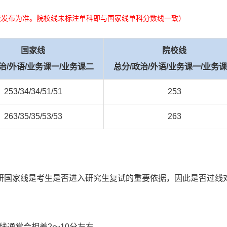
校发布为准。院校线未标注单科即与国家线单科分数线一致）
国家线
院校线
治/外语/业务课一/业务课二
总分/政治/外语/业务课一/业务
253/34/34/51/51
253
263/35/35/53/53
263
研国家线是考生是否进入研究生复试的重要依据，因此是否过线
线通常会相差2～10分左右。