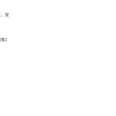
江、安
等1