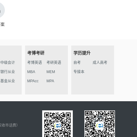
答案
考博考研
学历提升
中级会计
考博英语
考研英语
自考
成人高考
银行从业
MBA
MEM
专接本
基金从业
MPAcc
MPA
仅收市话费）