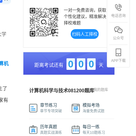
一对一免费咨询，获取
电话咨询
个性化建议，精准解决
择校难题
大学
扫码人工择校
公众号
APP下载
0
0
0
算机
距离考试还有
天
生了
我的题库
计算机科学与技术081200题库
家有
章节练习
模拟考场
章节专项突破
海量免费试题
历年真题
每日一练
真题实战演练
每天10题练习