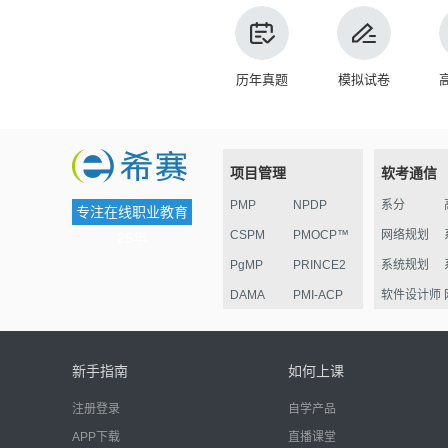
历年真题
模拟试卷
项目管理
软考通信
PMP
NPDP
系分
专注在线职业教育
CSPM
PMOCP™
网络规划
25年
PgMP
PRINCE2
系统规划
DAMA
PMI-ACP
软件设计师
ESG
华为项目管
监理
理认证
电子商务
新手指南
如何上课
信息安全
注册登录
自学产品
嵌入式
APP下载
直播课堂
网络管理员