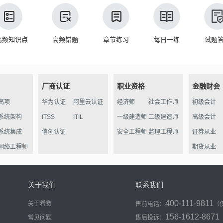
高频知识点
高频错题
章节练习
每日一练
试题
厂商认证
职业资格
金融财会
高项
华为认证
阿里云认证
经济师
社会工作师
初级会计
系统架构
ITSS
ITIL
一级建造师
二级建造师
高级会计
系统集成
信创认证
安全工程师
监理工程师
证券从业
网络工程师
期货从业
信管
软件评测
关于我们
联系我们
数据库
400-111-9811
关于希赛
售前电话：
（
程序员
156-1612-8671
常见问题
售后投诉：
信息处理员