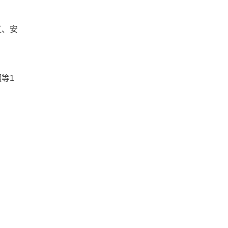
江、安
等1