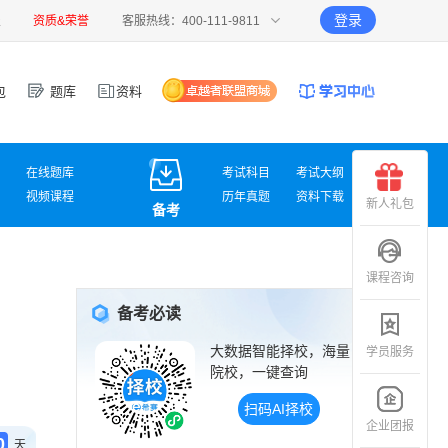
登录
报
资质&荣誉
客服热线：400-111-9811
包
题库
资料
在线题库
考试科目
考试大纲
视频课程
历年真题
资料下载
新人礼包
备考
课程咨询
备考必读
大数据智能择校，海量
学员服务
院校，一键查询
扫码AI择校
企业团报
0
天