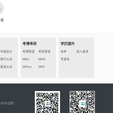
答案
考博考研
学历提升
中级会计
考博英语
考研英语
自考
成人高考
银行从业
MBA
MEM
专接本
基金从业
MPAcc
MPA
仅收市话费）