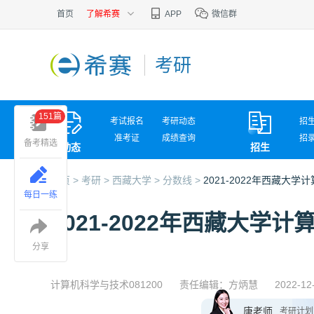
首页
了解希赛
APP
微信群
考研
151篇
考试报名
考研动态
招
准考证
成绩查询
招
备考精选
动态
招生
考试问答
复
首页 >
考研 >
西藏大学 >
分数线 >
2021-2022年西藏大
每日一练
2021-2022年西藏大
分享
计算机科学与技术081200
责任编辑：方炳慧
2022-12
唐老师
考研计划