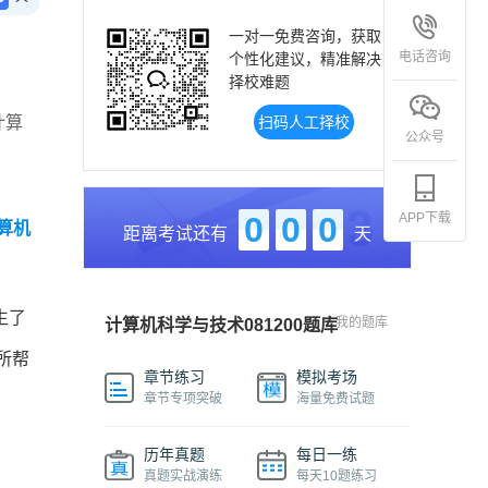
一对一免费咨询，获取
电话咨询
个性化建议，精准解决
择校难题
计算
扫码人工择校
公众号
APP下载
0
0
0
算机
距离考试还有
天
生了
我的题库
计算机科学与技术081200题库
所帮
章节练习
模拟考场
章节专项突破
海量免费试题
历年真题
每日一练
真题实战演练
每天10题练习