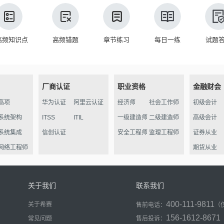
高频知识点
高频错题
章节练习
每日一练
试题
厂商认证
职业资格
金融财会
高项
华为认证
阿里云认证
经济师
社会工作师
初级会计
系统架构
ITSS
ITIL
一级建造师
二级建造师
高级会计
系统集成
信创认证
安全工程师
监理工程师
证券从业
网络工程师
期货从业
信管
软件评测
关于我们
联系我们
数据库
400-111-9811
关于希赛
售前电话：
（
程序员
156-1612-8671
常见问题
售后投诉：
信息处理员