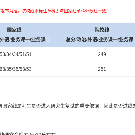
校发布为准。院校线未标注单科即与国家线单科分数线一致）
国家线
院校线
/外语/业务课一/业务课二
总分/政治/外语/业务课一/业务课
53/34/34/51/51
249
63/35/35/53/53
251
研国家线是考生是否进入研究生复试的重要依据，因此是否过线
线通常会相差2～10分左右。