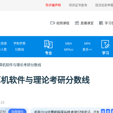
防诈骗声明
培训证书查询
违法信息举
视频课程
直播课堂
学习
生简章
学制学费
MBA
MPA
录人数
分数线
MPAcc
更多>>
专业
学习
试信息
调剂信息
MEM
MAud
MLIS
MTA
学计算机软件与理论考研分数线
汉硕
心理学
计算机学硕
计算机专硕
学计算机软件与理论考研分数线
新闻传播
国际商务
应用统计
网信安全
材料工程
电气工程
英语翻译
社会工作
-15
0
0
定制
加我微信
计算机科学与技术081200
距离2024
考试，还有