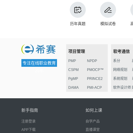
历年真题
模拟试卷
项目管理
软考通信
PMP
NPDP
系分
专注在线职业教育
CSPM
PMOCP™
网络规划
25年
PgMP
PRINCE2
系统规划
DAMA
PMI-ACP
软件设计师
ESG
华为项目管
监理
理认证
电子商务
新手指南
如何上课
信息安全
注册登录
自学产品
嵌入式
APP下载
直播课堂
网络管理员