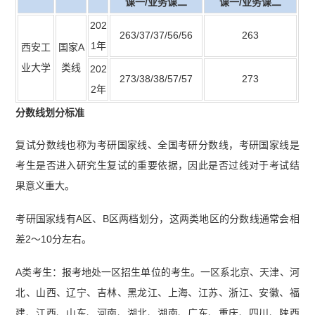
课一/业务课二
课一/业务课二
202
263/37/37/56/56
263
1年
西安工
国家A
业大学
类线
202
273/38/38/57/57
273
2年
分数线划分标准
复试分数线也称为考研国家线、全国考研分数线，考研国家线是
考生是否进入研究生复试的重要依据，因此是否过线对于考试结
果意义重大。
考研国家线有A区、B区两档划分，这两类地区的分数线通常会相
差2～10分左右。
A类考生：报考地处一区招生单位的考生。一区系北京、天津、河
北、山西、辽宁、吉林、黑龙江、上海、江苏、浙江、安徽、福
建、江西、山东、河南、湖北、湖南、广东、重庆、四川、陕西