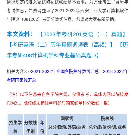
情况划定的进入复试的初试成绩基本要求。为方便考生了解历年
考试信息，希赛网整理了2021-2022年西安工业大学计算机软件
与理论（081202）考研分数线信息，希望对大家有所帮助。
本文资料：
【2023年考研201英语（一）真题】
【考研英语（二）历年真题词频表（高频）】
【历
年考研408计算机学科专业基础真题-3】
相关内容>>>
2021-2022年全国各院校分数线汇总
｜
2018-2022年
考研国家线汇总
（注：以下信息来自各学院官网，仅供参考，具体内容以院校发
布为准。院校线未标注单科即与国家线单科分数线一致）
国家线
院校线
招生学
分数线
年
总分/政治/外语/业务
总分/政治/外语/业务
校
类别
份