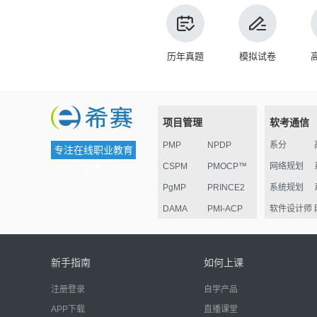
历年真题
模拟试卷
项目管理
软考通信
PMP
NPDP
系分
专注在线职业教育
CSPM
PMOCP™
网络规划
25年
PgMP
PRINCE2
系统规划
DAMA
PMI-ACP
软件设计师
ESG
华为项目管
监理
理认证
电子商务
新手指南
如何上课
信息安全
注册登录
自学产品
嵌入式
APP下载
直播课堂
网络管理员