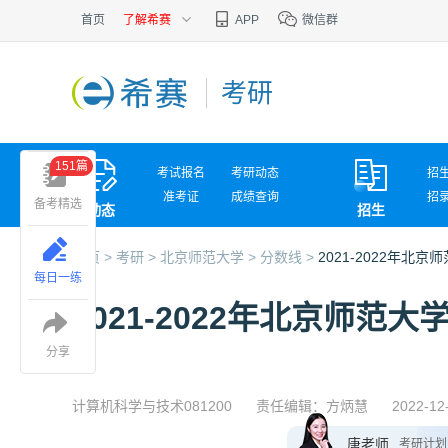
首页
了解希赛
APP
微信群
考研
151篇
考试报名
考研动态
招
准考证
成绩查询
招
备考精选
动态
招生
考试问答
复
首页 >
考研 >
北京师范大学 >
分数线 >
2021-2022年
每日一练
2021-2022年北京师
分享
计算机科学与技术081200
责任编辑：方炳慧
2022-12
唐老师
考研计划