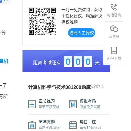
一对一免费咨询，获取
电话咨询
个性化建议，精准解决
择校难题
计算
扫码人工择校
公众号
APP下载
0
0
0
算机
距离考试还有
天
生了
我的题库
计算机科学与技术081200题库
有所
章节练习
模拟考场
章节专项突破
海量免费试题
历年真题
每日一练
真题实战演练
每天10题练习