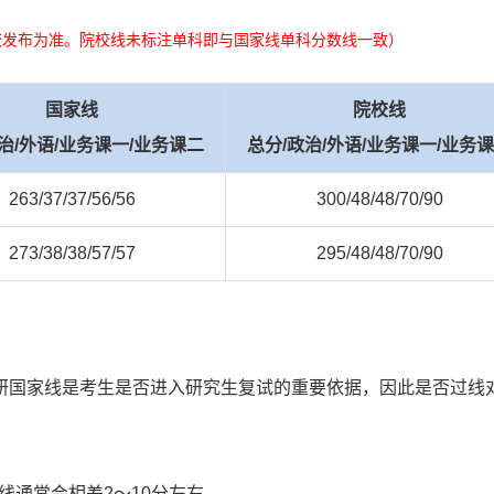
校发布为准。院校线未标注单科即与国家线单科分数线一致）
国家线
院校线
治/外语/业务课一/业务课二
总分/政治/外语/业务课一/业务
263/37/37/56/56
300/48/48/70/90
273/38/38/57/57
295/48/48/70/90
研国家线是考生是否进入研究生复试的重要依据，因此是否过线
线通常会相差2～10分左右。