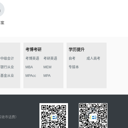
答案
考博考研
学历提升
中级会计
考博英语
考研英语
自考
成人高考
银行从业
MBA
MEM
专接本
基金从业
MPAcc
MPA
仅收市话费）