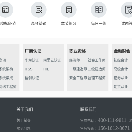
高频知识点
高频错题
章节练习
每日一练
试题
厂商认证
职业资格
金融财会
高项
华为认证
阿里云认证
经济师
社会工作师
初级会计
系统架构
ITSS
ITIL
一级建造师
二级建造师
高级会计
系统集成
信创认证
安全工程师
监理工程师
证券从业
网络工程师
期货从业
信管
软件评测
关于我们
联系我们
数据库
400-111-9811
关于希赛
售前电话：
（
程序员
156-1612-8671
常见问题
售后投诉：
信息处理员