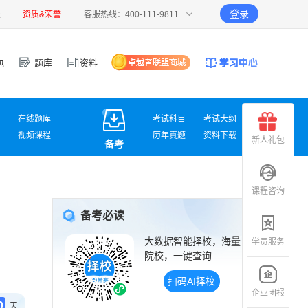
登录
报
资质&荣誉
客服热线：400-111-9811
包
题库
资料
在线题库
考试科目
考试大纲
视频课程
历年真题
资料下载
新人礼包
备考
课程咨询
备考必读
大数据智能择校，海量
学员服务
院校，一键查询
扫码AI择校
企业团报
0
天