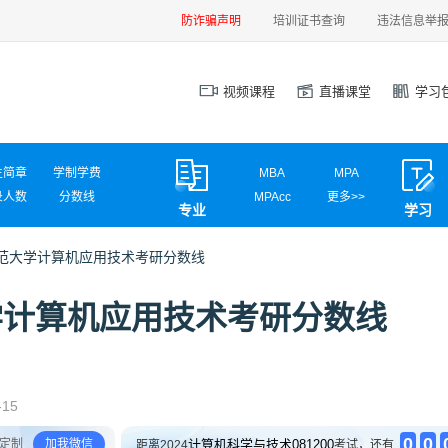
防诈骗声明
培训证书查询
违法信息举
视频课程
直播课堂
学习
生简章
学制学费
MBA
MPA
录人数
分数线
MPAcc
更多>>
专业
学习
试信息
调剂信息
MEM
MAud
MLIS
MTA
北京师范大学计算机应用技术考研分数线
汉硕
心理学
计算机学硕
计算机专硕
范大学计算机应用技术考研分数线
新闻传播
国际商务
应用统计
网信安全
材料工程
电气工程
英语翻译
社会工作
-15
0
0
定制
加我微信
计算机科学与技术081200
距离2024
考试，还有