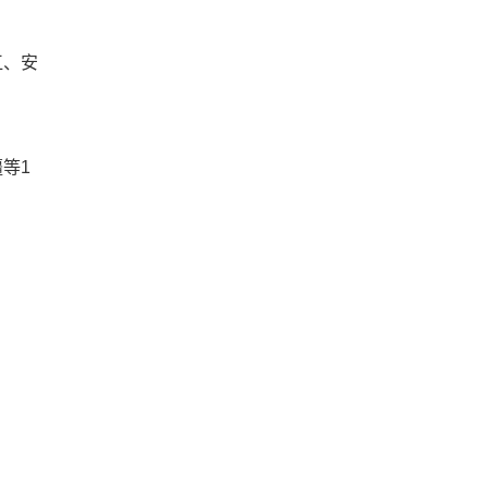
江、安
等1