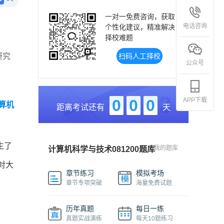
一对一免费咨询，获取
电话咨询
个性化建议，精准解决
择校难题
研究
扫码人工择校
公众号
APP下载
0
0
0
算机
距离考试还有
天
生了
我的题库
计算机科学与技术081200题库
对大
章节练习
模拟考场
章节专项突破
海量免费试题
历年真题
每日一练
真题实战演练
每天10题练习