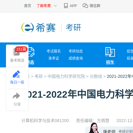
首页
了解希赛
APP
微信群
考研
151篇
考试报名
考研动态
招
准考证
成绩查询
招
备考精选
动态
招生
考试问答
复
首页 >
考研 >
中国电力科学研究院 >
分数线 >
2021-20
每日一练
2021-2022年中国电
分享
计算机科学与技术081200
责任编辑：方炳慧
2022-12
唐老师
考研计划