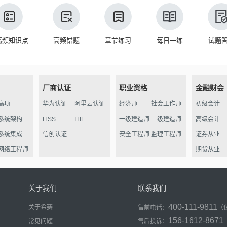
高频知识点
高频错题
章节练习
每日一练
试题
厂商认证
职业资格
金融财会
高项
华为认证
阿里云认证
经济师
社会工作师
初级会计
系统架构
ITSS
ITIL
一级建造师
二级建造师
高级会计
系统集成
信创认证
安全工程师
监理工程师
证券从业
网络工程师
期货从业
信管
软件评测
关于我们
联系我们
数据库
400-111-9811
关于希赛
售前电话：
（
程序员
156-1612-8671
常见问题
售后投诉：
信息处理员