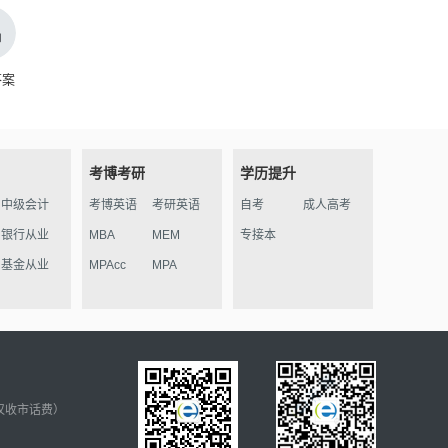
答案
考博考研
学历提升
中级会计
考博英语
考研英语
自考
成人高考
银行从业
MBA
MEM
专接本
基金从业
MPAcc
MPA
仅收市话费）