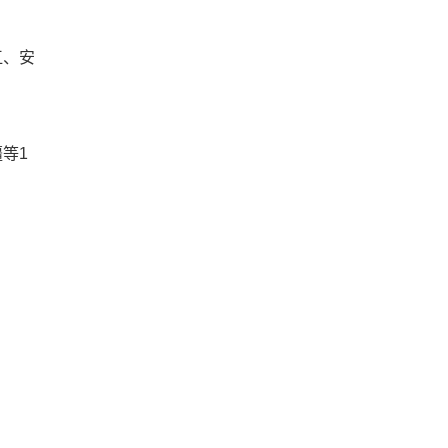
江、安
等1