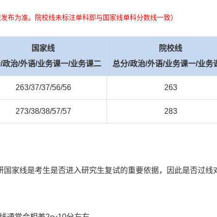
校发布为准。院校线未标注单科即与国家线单科分数线一致）
国家线
院校线
/政治/外语/业务课一/业务课二
总分/政治/外语/业务课一/业务
263/37/37/56/56
263
273/38/38/57/57
283
研国家线是考生是否进入研究生复试的重要依据，因此是否过线
线通常会相差2～10分左右。