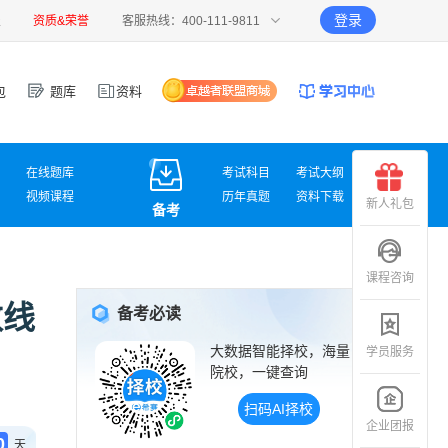
登录
报
资质&荣誉
客服热线：400-111-9811
包
题库
资料
在线题库
考试科目
考试大纲
视频课程
历年真题
资料下载
新人礼包
备考
课程咨询
数线
备考必读
大数据智能择校，海量
学员服务
院校，一键查询
扫码AI择校
企业团报
0
天