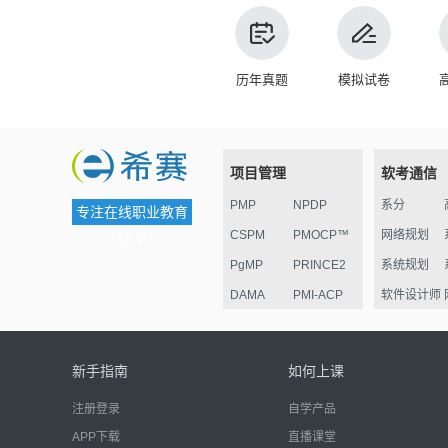
历年真题
模拟试卷
项目管理
软考通信
PMP
NPDP
系分
专注在线职业教育
CSPM
PMOCP™
网络规划
25年
PgMP
PRINCE2
系统规划
DAMA
PMI-ACP
软件设计师
ESG
华为项目管
监理
理认证
电子商务
新手指南
如何上课
信息安全
注册登录
自学产品
嵌入式
APP下载
直播课堂
网络管理员