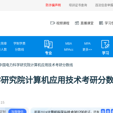
防诈骗声明
培训证书查询
违法信息举
视频课程
直播课堂
学习
生简章
学制学费
MBA
MPA
录人数
分数线
MPAcc
更多>>
专业
学习
试信息
调剂信息
MEM
MAud
MLIS
MTA
22年中国电力科学研究院计算机应用技术考研分数线
汉硕
心理学
计算机学硕
计算机专硕
力科学研究院计算机应用技术考研分
新闻传播
国际商务
应用统计
网信安全
材料工程
电气工程
英语翻译
社会工作
-15
0
0
定制
加我微信
计算机科学与技术081200
距离2024
考试，还有