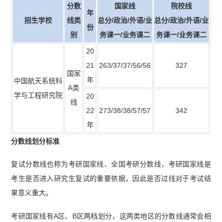
分数
国家线
院校线
年
招生学校
线类
总分/政治/外语/业
总分/政治/外语/业
份
别
务课一/业务课二
务课一/业务课二
20
21
263/37/37/56/56
327
国家
年
中国航天系统科
A类
学与工程研究院
20
线
22
273/38/38/57/57
342
年
分数线划分标准
复试分数线也称为考研国家线、全国考研分数线，考研国家线是
考生是否进入研究生复试的重要依据，因此是否过线对于考试结
果意义重大。
考研国家线有A区、B区两档划分，这两类地区的分数线通常会相