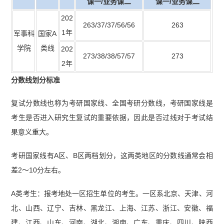
课一/业务课二
课一/业务课二
202
263/37/37/56/56
263
1年
军事科
国家A
学院
类线
202
273/38/38/57/57
273
2年
分数线划分标准
复试分数线也称为考研国家线、全国考研分数线，考研国家线是
考生是否进入研究生复试的重要依据，因此是否过线对于考试结
果意义重大。
考研国家线有A区、B区两档划分，这两类地区的分数线通常会相
差2～10分左右。
A类考生：报考地处一区招生单位的考生。一区系北京、天津、河
北、山西、辽宁、吉林、黑龙江、上海、江苏、浙江、安徽、福
建、江西、山东、河南、湖北、湖南、广东、重庆、四川、陕西