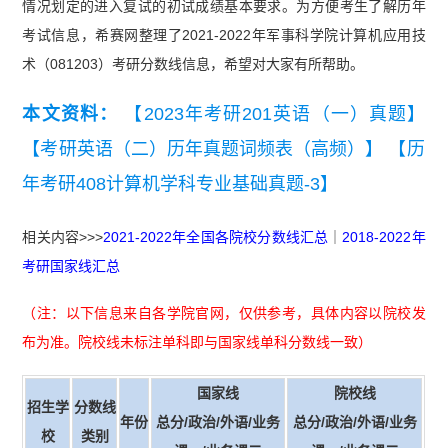
情况划定的进入复试的初试成绩基本要求。为方便考生了解历年
考试信息，希赛网整理了2021-2022年军事科学院计算机应用技
术（081203）考研分数线信息，希望对大家有所帮助。
本文资料：
【2023年考研201英语（一）真题】
【考研英语（二）历年真题词频表（高频）】
【历
年考研408计算机学科专业基础真题-3】
相关内容>>>
2021-2022年全国各院校分数线汇总
｜
2018-2022年
考研国家线汇总
（注：以下信息来自各学院官网，仅供参考，具体内容以院校发
布为准。院校线未标注单科即与国家线单科分数线一致）
国家线
院校线
招生学
分数线
年份
总分/政治/外语/业务
总分/政治/外语/业务
校
类别