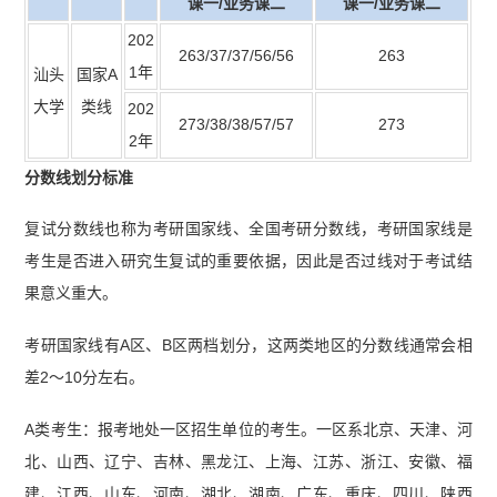
课一/业务课二
课一/业务课二
202
263/37/37/56/56
263
1年
汕头
国家A
大学
类线
202
273/38/38/57/57
273
2年
分数线划分标准
复试分数线也称为考研国家线、全国考研分数线，考研国家线是
考生是否进入研究生复试的重要依据，因此是否过线对于考试结
果意义重大。
考研国家线有A区、B区两档划分，这两类地区的分数线通常会相
差2～10分左右。
A类考生：报考地处一区招生单位的考生。一区系北京、天津、河
北、山西、辽宁、吉林、黑龙江、上海、江苏、浙江、安徽、福
建、江西、山东、河南、湖北、湖南、广东、重庆、四川、陕西