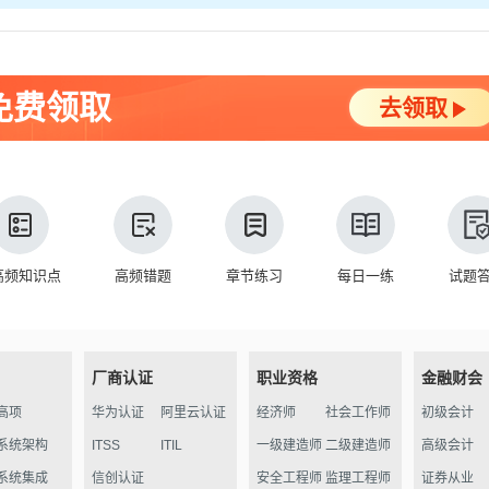
免费领取
去领取
高频知识点
高频错题
章节练习
每日一练
试题
厂商认证
职业资格
金融财会
高项
华为认证
阿里云认证
经济师
社会工作师
初级会计
系统架构
ITSS
ITIL
一级建造师
二级建造师
高级会计
系统集成
信创认证
安全工程师
监理工程师
证券从业