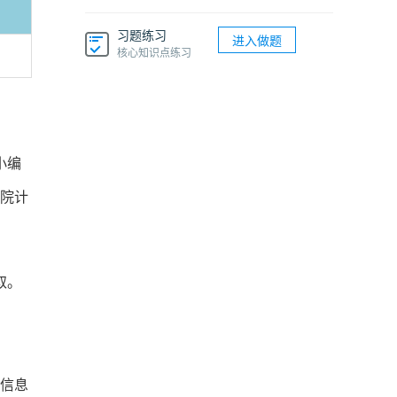
习题练习
进入做题
核心知识点练习
小编
学院计
取。
线信息