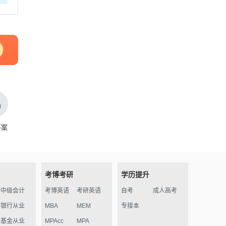
答案
考博考研
学历提升
中级会计
考博英语
考研英语
自考
成人高考
银行从业
MBA
MEM
专接本
基金从业
MPAcc
MPA