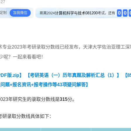
-27
0
0
定制
加我微信
计算机科学与技术081200
距离2024
考试，还有
专业2023年考研录取分数线已经发布，天津大学佐治亚理工深
多少呢？一起来看看吧！
F版.zip】
【考研英语（一）历年真题及解析汇总（1）】
【8
问题+报名资讯+报考操作等43项疑问解答】
023年研究生的录取分数线是
315
分。
考研录取分数线具体如下：