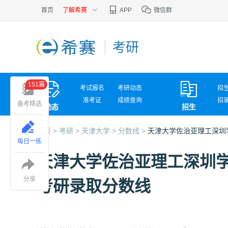
首页
了解希赛
APP
微信群
考研
151篇
考试报名
考研动态
招
准考证
成绩查询
招
备考精选
动态
招生
考试问答
复
首页 >
考研 >
天津大学 >
分数线 >
天津大学佐治亚理工深圳
每日一练
天津大学佐治亚理工深圳学
分享
考研录取分数线