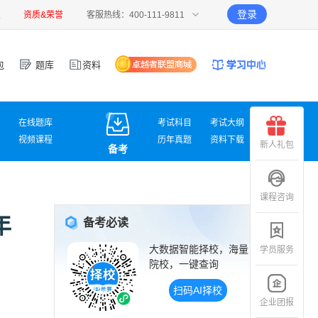
登录
报
资质&荣誉
客服热线：400-111-9811
包
题库
资料
在线题库
考试科目
考试大纲
视频课程
历年真题
资料下载
新人礼包
备考
课程咨询
年
备考必读
大数据智能择校，海量
学员服务
院校，一键查询
扫码AI择校
企业团报