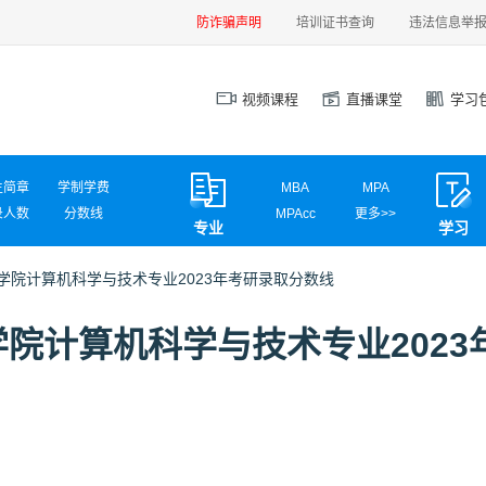
防诈骗声明
培训证书查询
违法信息举
视频课程
直播课堂
学习
生简章
学制学费
MBA
MPA
录人数
分数线
MPAcc
更多>>
专业
学习
试信息
调剂信息
MEM
MAud
MLIS
MTA
学院计算机科学与技术专业2023年考研录取分数线
汉硕
心理学
计算机学硕
计算机专硕
院计算机科学与技术专业2023
新闻传播
国际商务
应用统计
网信安全
材料工程
电气工程
英语翻译
社会工作