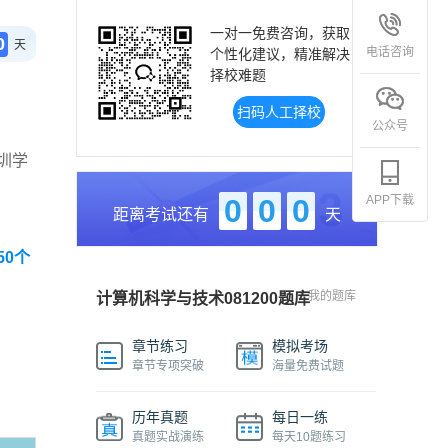
一对一免费咨询，获取
0
天
电话咨询
个性化建议，精准解决
择校难题
扫码人工择校
公众号
圳学
APP下载
0
0
0
距离考试还有
天
50个
我的题库
计算机科学与技术081200题库
章节练习
模拟考场
章节专项突破
海量免费试题
历年真题
每日一练
真题实战演练
每天10题练习