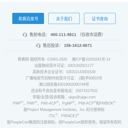
希赛百家号
关于我们
证书查询
售前电话：
400-111-9811
（仅收市话费）
售后投诉：
156-1612-8671
希赛网 版权所有 ©2001-2026
湘ICP备10203241号-14
出版物经营许可证：4301042021177
高新技术企业证书：GR202143001539
广播电视节目制作经营许可证： (湘)字00833号
湘公网安备43019002000749号
违法和不良信息举报电话：15673157832
举报/反馈/投诉邮箱：ujigu@ujigu.com
®
®
®
®
®
®
PMP
，PMP
，PMI-ACP
，PgMP
，PMI-ACP
和PMBOK
是Project Management Institute，Inc.的注册商标
®
®
ITIL
、PRINCE2
是PeopleCert集团的注册商标，经PeopleCert授权使用，保留所有权利