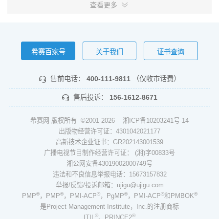
查看更多
希赛百家号
关于我们
证书查询
售前电话：
400-111-9811
（仅收市话费）
售后投诉：
156-1612-8671
希赛网 版权所有 ©2001-2026
湘ICP备10203241号-14
出版物经营许可证：4301042021177
高新技术企业证书：GR202143001539
广播电视节目制作经营许可证： (湘)字00833号
湘公网安备43019002000749号
违法和不良信息举报电话：15673157832
举报/反馈/投诉邮箱：ujigu@ujigu.com
®
®
®
®
®
®
PMP
，PMP
，PMI-ACP
，PgMP
，PMI-ACP
和PMBOK
是Project Management Institute，Inc.的注册商标
®
®
ITIL
、PRINCE2