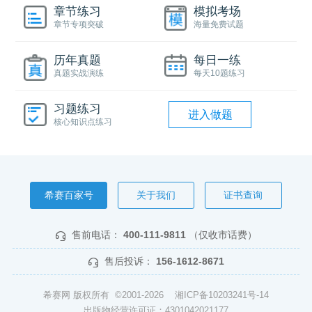
章节练习
模拟考场
章节专项突破
海量免费试题
历年真题
每日一练
真题实战演练
每天10题练习
习题练习
进入做题
核心知识点练习
希赛百家号
关于我们
证书查询
售前电话：
400-111-9811
（仅收市话费）
售后投诉：
156-1612-8671
希赛网 版权所有 ©2001-2026
湘ICP备10203241号-14
出版物经营许可证：4301042021177