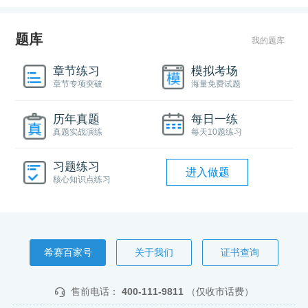
题库
我的题库
章节练习
模拟考场
章节专项突破
海量免费试题
历年真题
每日一练
真题实战演练
每天10题练习
习题练习
进入做题
核心知识点练习
希赛百家号
关于我们
证书查询
售前电话：
400-111-9811
（仅收市话费）